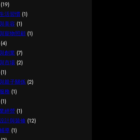
(19)
如何選擇 在考慮簿記服務時，建
法，能幫你少走冤枉路：先設定清
可靠同樣關鍵。如有任何疑問，諮
生活習慣
(1)
議從自己的實際需要出發，比較不
晰的目標與預算、收集足夠的資料
詢相關範疇的專業人士，往往能得
同選擇的特點與條件，而非單看價
再比較，以及保留彈性以應對變
到更貼合個人需要的建議。 聰明
與美容
(1)
錢或表面資訊。多參考可靠來源、
化。把這些習慣養成，做選擇時自
選擇的方法 幾個簡單的方法，能
與寵物照顧
(1)
細閱詳情，有助找到最切合需要的
然更得心應手。 因應需要選擇 不
幫你少走冤枉路：先設定清晰的目
(4)
方案。想進一步了解相關資訊，可
同的情境，對腳腫 解決的要求也
標與預算、收集足夠的資料再比
與創業
(7)
以參考簿記服務，當中有更詳細的
不一樣。先想清楚自己最常遇到的
較，以及保留彈性以應對變化。把
與市場
(2)
介紹。 簿記服務是甚麼 要真正掌
情況與優先考量，再作選擇，就能
這些習慣養成，做選擇時自然更得
(1)
握簿記服務，第一步是建立正確的
避免買了用不上、或選了不合適的
心應手。 因應需要選擇 不同的情
基礎認知。很多誤解往往源於資訊
尷尬，讓每一分付出都用得其所。
境，對試管嬰兒的要求也不一樣。
與親子關係
(2)
不足或一知半解，因此花點時間了
如何選擇 在考慮腳腫 解決時，建
先想清楚自己最常遇到的情況與優
服務
(1)
解它的本質與背景，是值得的投
議從自己的實際需要出發，比較不
先考量，再作選擇，就能避免買了
(1)
資。 它的重要性 認真了解簿記服
同選擇的特點與條件，而非單看價
用不上、或選了不合適的尷尬，讓
業經營
(1)
務的好處顯而易見：當你清楚自己
錢或表面資訊。多參考可靠來源、
每一分付出都用得其所。 如何選
設計與裝修
(12)
面對的選擇與條件，便更容易避開
細閱詳情，有助找到最切合需要的
擇 在考慮試管嬰兒時，建議從自
常見的陷阱，把時間與資源花在真
方案。想進一步了解相關資訊，可
己的實際需要出發，比較不同選擇
輔導
(1)
正合適的地方，這也是做足功課的
以參考腳腫 解決，當中有更詳細
的特點與條件，而非單看價錢或表