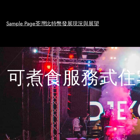
Skip
to
content
Sample Page
荃灣比特幣發展現況與展望
可煮食服務式住