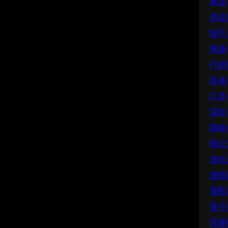
美容
美容
脫毛
興趣
行銷
裝修
訂造
貸款
購物
辦公
迷你
遊戲
電動
電子
音樂