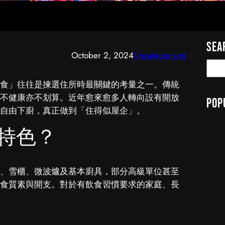
Sea
October 2, 2024
Uncategorized
S
e
食」往往是揀選住所時最關鍵的考量之一。傳統
a
不健康亦不划算。近年愈來愈多人轉向設有開放
Pop
r
自由下廚，真正做到「住得似屋企」。
c
h
特色？
、雪櫃、微波爐及基本廚具，部分高級單位甚至
食質素與開支。對於有飲食習慣要求的家庭、長