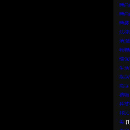
時尚
時尚
時裝
法律
清潔
物聯
環保
生活
疾病
癌症
禮物
科技
移民
美
(1