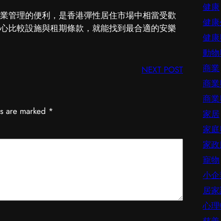
健康
業管理的便利，是香港彈性居住市場中相當受歡
健康
心比較設施與租期條款，就能找到最合適的安樂
健康
動物
商業
NEXT POST
商業
商業
ds are marked
*
家居
家庭
家政
寵物
小企
居家
心理