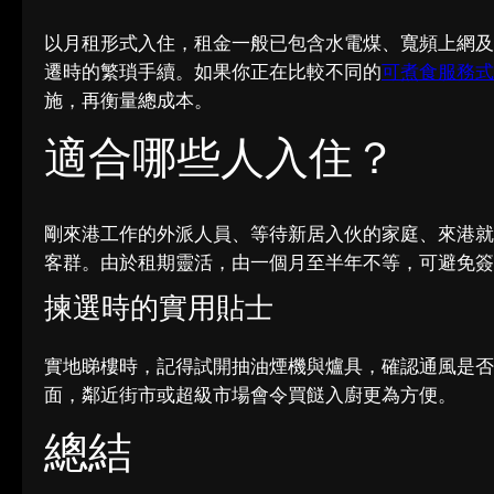
以月租形式入住，租金一般已包含水電煤、寬頻上網及
遷時的繁瑣手續。如果你正在比較不同的
可煮食服務式
施，再衡量總成本。
適合哪些人入住？
剛來港工作的外派人員、等待新居入伙的家庭、來港就
客群。由於租期靈活，由一個月至半年不等，可避免簽
揀選時的實用貼士
實地睇樓時，記得試開抽油煙機與爐具，確認通風是否
面，鄰近街市或超級市場會令買餸入廚更為方便。
總結