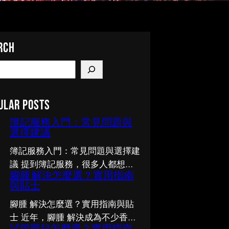
rch
ular Posts
簿記服務入門：常見問題與
選擇建議
簿記服務入門：常見問題與選擇建
議 提到簿記服務，很多人都想了
腳腫 解決怎麼選？實用指南
解多一點，卻不知從何入手。市面
與貼士
上資訊繁多，真假難辨。以下整理
了幾個值得留意的重點，希望能幫
腳腫 解決怎麼選？實用指南與貼
助你更清晰地掌握簿記服務的相關
士 近年，腳腫 解決成為不少香港