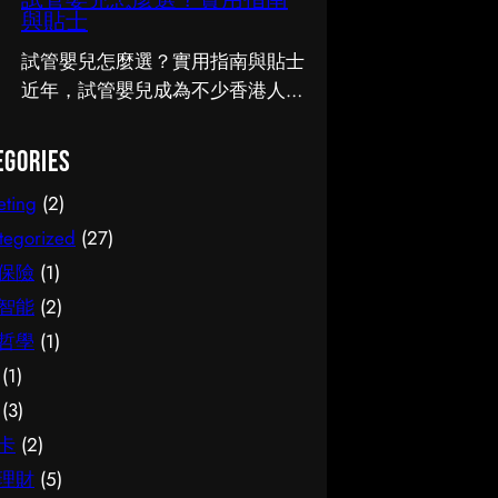
試管嬰兒怎麼選？實用指南
知識。 事前要留意甚麼 在做決定
人關注的話題。無論是出於實際需
與貼士
之前，有幾點值得特別留意。首
要還是興趣，先對它有基本認識，
先，每個人的情況不盡相同，適合
都有助我們作出更明智的決定。這
試管嬰兒怎麼選？實用指南與貼士
別人的未必適合自己；其次，資訊
篇文章會從不同角度，和大家分享
近年，試管嬰兒成為不少香港人關
來源是否可靠同樣關鍵。如有任何
關於腳腫 解決的實用資訊。 它的
注的話題。無論是出於實際需要還
疑問，諮詢相關範疇的專業人士，
重要性 認真了解腳腫 解決的好處
是興趣，先對它有基本認識，都有
egories
往往能得到更貼合個人需要的建
顯而易見：當你清楚自己面對的選
助我們作出更明智的決定。這篇文
eting
(2)
議。 聰明選擇的方法 幾個簡單的
擇與條件，便更容易避開常見的陷
章會從不同角度，和大家分享關於
方法，能幫你少走冤枉路：先設定
阱，把時間與資源花在真正合適的
試管嬰兒的實用資訊。 它的重要
tegorized
(27)
清晰的目標與預算、收集足夠的資
地方，這也是做足功課的價值所
性 認真了解試管嬰兒的好處顯而
保險
(1)
料再比較，以及保留彈性以應對變
在。 事前要留意甚麼 在做決定之
易見：當你清楚自己面對的選擇與
智能
(2)
化。把這些習慣養成，做選擇時自
前，有幾點值得特別留意。首先，
條件，便更容易避開常見的陷阱，
哲學
(1)
然更得心應手。 因應需要選擇 不
每個人的情況不盡相同，適合別人
把時間與資源花在真正合適的地
(1)
同的情境，對簿記服務的要求也不
的未必適合自己；其次，資訊來源
方，這也是做足功課的價值所在。
一樣。先想清楚自己最常遇到的情
是否可靠同樣關鍵。如有任何疑
事前要留意甚麼 在做決定之前，
(3)
況與優先考量，再作選擇，就能避
問，諮詢相關範疇的專業人士，往
有幾點值得特別留意。首先，每個
卡
(2)
免買了用不上、或選了不合適的尷
往能得到更貼合個人需要的建議。
人的情況不盡相同，適合別人的未
理財
(5)
尬，讓每一分付出都用得其所。
聰明選擇的方法 幾個簡單的方
必適合自己；其次，資訊來源是否