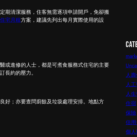
定期清潔服務，住客無需逐項申請開戶，免卻搬
住宅月租
方案，建議先列出每月實際使用的設
Cat
mark
醫或進修的人士，都是可煮食服務式住宅的主要
Unca
訂長約的壓力。
人壽
人工
人生
良好；亦要查問廚餘及垃圾處理安排。地點方
住宿
保險
信用
個人