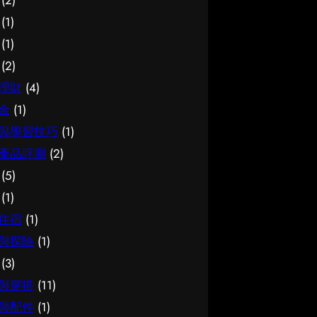
(2)
價值所在。 結語 說到底，面對簿
的介紹。 腳腫 解決是甚麼 要真正
面資訊。多參考可靠來源、細閱詳
(1)
記服務，最重要的是保持理性、做
掌握腳腫 解決，第一步是建立正
情，有助找到最切合需要的方案。
(1)
足功課，並按自己的實際情況作判
確的基礎認知。很多誤解往往源於
想進一步了解相關資訊，可以參考
(2)
斷。願這篇文章能成為你的實用參
資訊不足或一知半解，因此花點時
試管嬰兒，當中有更詳細的介紹。
考，讓你在選擇時更有信心。
間了解它的本質與背景，是值得的
試管嬰兒是甚麼 要真正掌握試管
理財
(4)
投資。 總結 總括而言，了解腳腫
嬰兒，第一步是建立正確的基礎認
金
(1)
解決的關鍵在於掌握足夠資訊、認
知。很多誤解往往源於資訊不足或
與學習技巧
(1)
清自己的需要，並在有需要時尋求
一知半解，因此花點時間了解它的
產品評測
(2)
專業意見。希望這篇分享能為你提
本質與背景，是值得的投資。 總
(5)
供有用的參考，助你作出安心又合
結 總括而言，了解試管嬰兒的關
適的決定。
鍵在於掌握足夠資訊、認清自己的
(1)
需要，並在有需要時尋求專業意
住宿
(1)
見。希望這篇分享能為你提供有用
與探險
(1)
的參考，助你作出安心又合適的決
(3)
定。
與穿搭
(11)
與配件
(1)