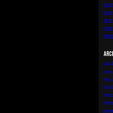
食品
飲食
養老
首飾
體能
Arc
July
June
May 
Apri
Marc
Febr
Janu