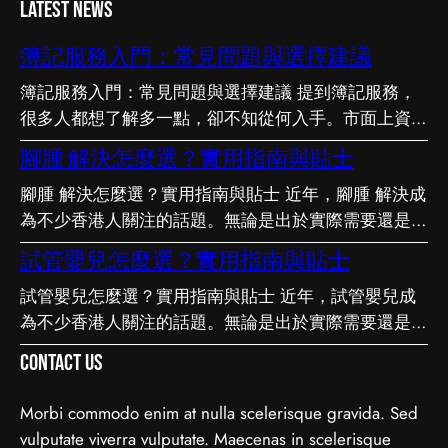
Latest News
簿記服務入門：常見問題與選擇建議
簿記服務入門：常見問題與選擇建議 提到簿記服務，
很多人都想了解多一點，卻不知從何入手。市面上資訊
繁多，真假難辨。以下整理了幾個值得留意的重點，希
腳腫 解決怎麼選？實用指南與貼士
望能幫助你更清晰地掌握簿記服務的相關知識。 事前
腳腫 解決怎麼選？實用指南與貼士 近年，腳腫 解決成
要留意甚麼 在做決定之前，有幾點值得特別留意。首
為不少香港人關注的話題。無論是出於實際需要還是興
先，每個人的情況不盡相同，適合別人的未必適合自
趣，先對它有基本認識，都有助我們作出更明智的決
己；其次，資訊來源是否可靠同樣關鍵。如有任何疑
試管嬰兒怎麼選？實用指南與貼士
定。這篇文章會從不同角度，和大家分享關於腳腫 解
問，諮詢相關範疇的專業人士，往往能得到更貼合個人
試管嬰兒怎麼選？實用指南與貼士 近年，試管嬰兒成
決的實用資訊。 它的重要性 認真了解腳腫 解決的好處
需要的建議。 聰明選擇的方法 幾個簡單的方法，能幫
為不少香港人關注的話題。無論是出於實際需要還是興
顯而易見：當你清楚自己面對的選擇與條件，便更容易
你少走冤枉路：先設定清晰的目標與預算、收集足夠的
趣，先對它有基本認識，都有助我們作出更明智的決
避開常見的陷阱，把時間與資源花在真正合適的地方，
資料再比較，以及保留彈性以應對變化。把這些習慣養
Contact Us
定。這篇文章會從不同角度，和大家分享關於試管嬰兒
這也是做足功課的價值所在。 事前要留意甚麼 在做決
成，做選擇時自然更得心應手。 因應需要選擇 不同的
的實用資訊。 它的重要性 認真了解試管嬰兒的好處顯
定之前，有幾點值得特別留意。首先，每個人的情況不
情境，對簿記服務的要求也不一樣。先想清楚自己最常
Morbi commodo enim at nulla scelerisque gravida. Sed
而易見：當你清楚自己面對的選擇與條件，便更容易避
盡相同，適合別人的未必適合自己；其次，資訊來源是
遇到的情況與優先考量，再作選擇，就能避免買了用不
vulputate viverra vulputate. Maecenas in scelerisque