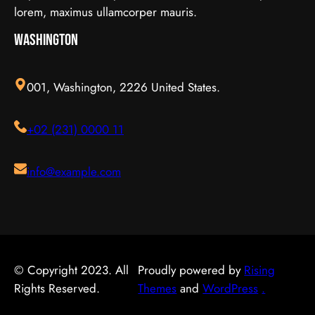
開常見的陷阱，把時間與資源花在真正合適的地方，這
否可靠同樣關鍵。如有任何疑問，諮詢相關範疇的專業
上、或選了不合適的尷尬，讓每一分付出都用得其所。
lorem, maximus ullamcorper mauris.
也是做足功課的價值所在。 事前要留意甚麼 在做決定
人士，往往能得到更貼合個人需要的建議。 聰明選擇
如何選擇 在考慮簿記服務時，建議從自己的實際需要
之前，有幾點值得特別留意。首先，每個人的情況不盡
Washington
的方法 幾個簡單的方法，能幫你少走冤枉路：先設定
出發，比較不同選擇的特點與條件，而非單看價錢或表
相同，適合別人的未必適合自己；其次，資訊來源是否
清晰的目標與預算、收集足夠的資料再比較，以及保留
面資訊。多參考可靠來源、細閱詳情，有助找到最切合
可靠同樣關鍵。如有任何疑問，諮詢相關範疇的專業人
彈性以應對變化。把這些習慣養成，做選擇時自然更得
需要的方案。想進一步了解相關資訊，可以參考簿記服
001, Washington, 2226 United States.
士，往往能得到更貼合個人需要的建議。 聰明選擇的
心應手。 因應需要選擇 不同的情境，對腳腫 解決的要
務，當中有更詳細的介紹。 簿記服務是甚麼 要真正掌
方法 幾個簡單的方法，能幫你少走冤枉路：先設定清
求也不一樣。先想清楚自己最常遇到的情況與優先考
握簿記服務，第一步是建立正確的基礎認知。很多誤解
+02 (231) 0000 11
晰的目標與預算、收集足夠的資料再比較，以及保留彈
量，再作選擇，就能避免買了用不上、或選了不合適的
往往源於資訊不足或一知半解，因此花點時間了解它的
性以應對變化。把這些習慣養成，做選擇時自然更得心
尷尬，讓每一分付出都用得其所。 如何選擇 在考慮腳
本質與背景，是值得的投資。 它的重要性 認真了解簿
應手。 因應需要選擇 不同的情境，對試管嬰兒的要求
腫 解決時，建議從自己的實際需要出發，比較不同選
記服務的好處顯而易見：當你清楚自己面對的選擇與條
info@example.com
也不一樣。先想清楚自己最常遇到的情況與優先考量，
擇的特點與條件，而非單看價錢或表面資訊。多參考可
件，便更容易避開常見的陷阱，把時間與資源花在真正
再作選擇，就能避免買了用不上、或選了不合適的尷
靠來源、細閱詳情，有助找到最切合需要的方案。想進
合適的地方，這也是做足功課的價值所在。 結語 說到
尬，讓每一分付出都用得其所。 如何選擇 在考慮試管
一步了解相關資訊，可以參考腳腫 解決，當中有更詳
底，面對簿記服務，最重要的是保持理性、做足功課，
嬰兒時，建議從自己的實際需要出發，比較不同選擇的
細的介紹。 腳腫 解決是甚麼 要真正掌握腳腫 解決，
並按自己的實際情況作判斷。願這篇文章能成為你的實
特點與條件，而非單看價錢或表面資訊。多參考可靠來
第一步是建立正確的基礎認知。很多誤解往往源於資訊
用參考，讓你在選擇時更有信心。
© Copyright 2023. All
Proudly powered by
Rising
源、細閱詳情，有助找到最切合需要的方案。想進一步
不足或一知半解，因此花點時間了解它的本質與背景，
Rights Reserved.
Themes
and
WordPress
.
了解相關資訊，可以參考試管嬰兒，當中有更詳細的介
是值得的投資。 總結 總括而言，了解腳腫 解決的關鍵
紹。 試管嬰兒是甚麼 要真正掌握試管嬰兒，第一步是