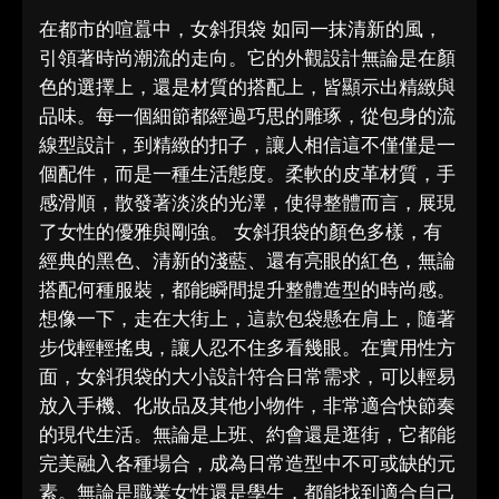
在都市的喧囂中，女斜孭袋 如同一抹清新的風，
引領著時尚潮流的走向。它的外觀設計無論是在顏
色的選擇上，還是材質的搭配上，皆顯示出精緻與
品味。每一個細節都經過巧思的雕琢，從包身的流
線型設計，到精緻的扣子，讓人相信這不僅僅是一
個配件，而是一種生活態度。柔軟的皮革材質，手
感滑順，散發著淡淡的光澤，使得整體而言，展現
了女性的優雅與剛強。 女斜孭袋的顏色多樣，有
經典的黑色、清新的淺藍、還有亮眼的紅色，無論
搭配何種服裝，都能瞬間提升整體造型的時尚感。
想像一下，走在大街上，這款包袋懸在肩上，隨著
步伐輕輕搖曳，讓人忍不住多看幾眼。在實用性方
面，女斜孭袋的大小設計符合日常需求，可以輕易
放入手機、化妝品及其他小物件，非常適合快節奏
的現代生活。無論是上班、約會還是逛街，它都能
完美融入各種場合，成為日常造型中不可或缺的元
素。無論是職業女性還是學生，都能找到適合自己