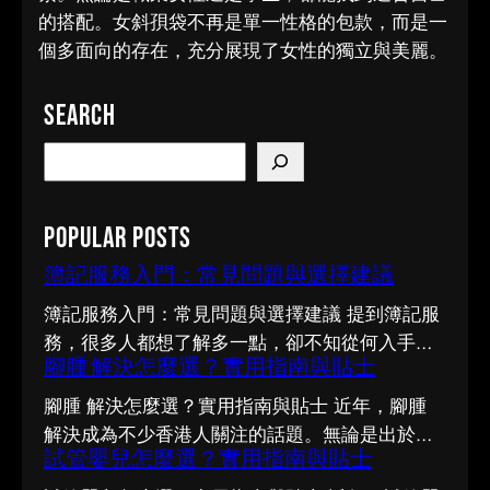
的搭配。女斜孭袋不再是單一性格的包款，而是一
個多面向的存在，充分展現了女性的獨立與美麗。
Search
S
e
a
Popular Posts
r
c
簿記服務入門：常見問題與選擇建議
h
簿記服務入門：常見問題與選擇建議 提到簿記服
務，很多人都想了解多一點，卻不知從何入手。
腳腫 解決怎麼選？實用指南與貼士
市面上資訊繁多，真假難辨。以下整理了幾個值
得留意的重點，希望能幫助你更清晰地掌握簿記
腳腫 解決怎麼選？實用指南與貼士 近年，腳腫
服務的相關知識。 事前要留意甚麼 在做決定之
解決成為不少香港人關注的話題。無論是出於實
前，有幾點值得特別留意。首先，每個人的情況
試管嬰兒怎麼選？實用指南與貼士
際需要還是興趣，先對它有基本認識，都有助我
不盡相同，適合別人的未必適合自己；其次，資