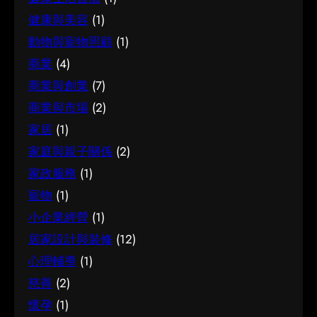
手。 因應需要選擇 不同的情境，對試管嬰兒的要
訊不足或一知半解，因此花點時間了解它的本質
如何選擇 在考慮腳腫 解決時，建議從自己的實際
求也不一樣。先想清楚自己最常遇到的情況與優
健康與美容
(1)
與背景，是值得的投資。 它的重要性 認真了解簿
需要出發，比較不同選擇的特點與條件，而非單
先考量，再作選擇，就能避免買了用不上、或選
動物與寵物照顧
(1)
記服務的好處顯而易見：當你清楚自己面對的選
看價錢或表面資訊。多參考可靠來源、細閱詳
了不合適的尷尬，讓每一分付出都用得其所。 如
商業
(4)
擇與條件，便更容易避開常見的陷阱，把時間與
情，有助找到最切合需要的方案。想進一步了解
何選擇 在考慮試管嬰兒時，建議從自己的實際需
資源花在真正合適的地方，這也是做足功課的價
商業與創業
(7)
相關資訊，可以參考腳腫 解決，當中有更詳細的
要出發，比較不同選擇的特點與條件，而非單看
值所在。 結語 說到底，面對簿記服務，最重要的
介紹。 腳腫 解決是甚麼 要真正掌握腳腫 解決，
商業與市場
(2)
價錢或表面資訊。多參考可靠來源、細閱詳情，
是保持理性、做足功課，並按自己的實際情況作
第一步是建立正確的基礎認知。很多誤解往往源
有助找到最切合需要的方案。想進一步了解相關
家居
(1)
判斷。願這篇文章能成為你的實用參考，讓你在
於資訊不足或一知半解，因此花點時間了解它的
資訊，可以參考試管嬰兒，當中有更詳細的介
家庭與親子關係
(2)
選擇時更有信心。
本質與背景，是值得的投資。 總結 總括而言，了
紹。 試管嬰兒是甚麼 要真正掌握試管嬰兒，第一
家政服務
(1)
解腳腫 解決的關鍵在於掌握足夠資訊、認清自己
步是建立正確的基礎認知。很多誤解往往源於資
寵物
(1)
的需要，並在有需要時尋求專業意見。希望這篇
訊不足或一知半解，因此花點時間了解它的本質
分享能為你提供有用的參考，助你作出安心又合
小企業經營
(1)
與背景，是值得的投資。 總結 總括而言，了解試
適的決定。
居家設計與裝修
(12)
管嬰兒的關鍵在於掌握足夠資訊、認清自己的需
要，並在有需要時尋求專業意見。希望這篇分享
心理輔導
(1)
能為你提供有用的參考，助你作出安心又合適的
慈善
(2)
決定。
懷孕
(1)