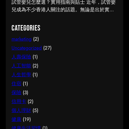
們作出更明智的決定。這篇文章會從不同角度，
試管嬰兒怎麼選？實用指南與貼士 近年，試管嬰
訊來源是否可靠同樣關鍵。如有任何疑問，諮詢
和大家分享關於腳腫 解決的實用資訊。 它的重要
兒成為不少香港人關注的話題。無論是出於實際
相關範疇的專業人士，往往能得到更貼合個人需
性 認真了解腳腫 解決的好處顯而易見：當你清楚
需要還是興趣，先對它有基本認識，都有助我們
要的建議。 聰明選擇的方法 幾個簡單的方法，能
自己面對的選擇與條件，便更容易避開常見的陷
作出更明智的決定。這篇文章會從不同角度，和
Categories
幫你少走冤枉路：先設定清晰的目標與預算、收
阱，把時間與資源花在真正合適的地方，這也是
大家分享關於試管嬰兒的實用資訊。 它的重要性
集足夠的資料再比較，以及保留彈性以應對變
做足功課的價值所在。 事前要留意甚麼 在做決定
marketing
(2)
認真了解試管嬰兒的好處顯而易見：當你清楚自
化。把這些習慣養成，做選擇時自然更得心應
之前，有幾點值得特別留意。首先，每個人的情
己面對的選擇與條件，便更容易避開常見的陷
Uncategorized
(27)
手。 因應需要選擇 不同的情境，對簿記服務的要
況不盡相同，適合別人的未必適合自己；其次，
阱，把時間與資源花在真正合適的地方，這也是
人壽保險
(1)
求也不一樣。先想清楚自己最常遇到的情況與優
資訊來源是否可靠同樣關鍵。如有任何疑問，諮
做足功課的價值所在。 事前要留意甚麼 在做決定
人工智能
(2)
先考量，再作選擇，就能避免買了用不上、或選
詢相關範疇的專業人士，往往能得到更貼合個人
之前，有幾點值得特別留意。首先，每個人的情
了不合適的尷尬，讓每一分付出都用得其所。 如
人生哲學
(1)
需要的建議。 聰明選擇的方法 幾個簡單的方法，
況不盡相同，適合別人的未必適合自己；其次，
何選擇 在考慮簿記服務時，建議從自己的實際需
能幫你少走冤枉路：先設定清晰的目標與預算、
住宿
(1)
資訊來源是否可靠同樣關鍵。如有任何疑問，諮
要出發，比較不同選擇的特點與條件，而非單看
收集足夠的資料再比較，以及保留彈性以應對變
詢相關範疇的專業人士，往往能得到更貼合個人
保險
(3)
價錢或表面資訊。多參考可靠來源、細閱詳情，
化。把這些習慣養成，做選擇時自然更得心應
需要的建議。 聰明選擇的方法 幾個簡單的方法，
信用卡
(2)
有助找到最切合需要的方案。想進一步了解相關
手。 因應需要選擇 不同的情境，對腳腫 解決的
能幫你少走冤枉路：先設定清晰的目標與預算、
個人理財
(5)
資訊，可以參考簿記服務，當中有更詳細的介
要求也不一樣。先想清楚自己最常遇到的情況與
收集足夠的資料再比較，以及保留彈性以應對變
紹。 簿記服務是甚麼 要真正掌握簿記服務，第一
健康
(19)
優先考量，再作選擇，就能避免買了用不上、或
化。把這些習慣養成，做選擇時自然更得心應
步是建立正確的基礎認知。很多誤解往往源於資
選了不合適的尷尬，讓每一分付出都用得其所。
健康生活習慣
(1)