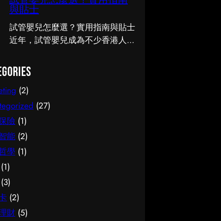
試管嬰兒怎麼選？實用指南
知識。 事前要留意甚麼 在做決定
人關注的話題。無論是出於實際需
與貼士
之前，有幾點值得特別留意。首
要還是興趣，先對它有基本認識，
先，每個人的情況不盡相同，適合
都有助我們作出更明智的決定。這
試管嬰兒怎麼選？實用指南與貼士
別人的未必適合自己；其次，資訊
篇文章會從不同角度，和大家分享
近年，試管嬰兒成為不少香港人關
來源是否可靠同樣關鍵。如有任何
關於腳腫 解決的實用資訊。 它的
注的話題。無論是出於實際需要還
疑問，諮詢相關範疇的專業人士，
重要性 認真了解腳腫 解決的好處
是興趣，先對它有基本認識，都有
egories
往往能得到更貼合個人需要的建
顯而易見：當你清楚自己面對的選
助我們作出更明智的決定。這篇文
eting
(2)
議。 聰明選擇的方法 幾個簡單的
擇與條件，便更容易避開常見的陷
章會從不同角度，和大家分享關於
方法，能幫你少走冤枉路：先設定
阱，把時間與資源花在真正合適的
試管嬰兒的實用資訊。 它的重要
tegorized
(27)
清晰的目標與預算、收集足夠的資
地方，這也是做足功課的價值所
性 認真了解試管嬰兒的好處顯而
保險
(1)
料再比較，以及保留彈性以應對變
在。 事前要留意甚麼 在做決定之
易見：當你清楚自己面對的選擇與
智能
(2)
化。把這些習慣養成，做選擇時自
前，有幾點值得特別留意。首先，
條件，便更容易避開常見的陷阱，
哲學
(1)
然更得心應手。 因應需要選擇 不
每個人的情況不盡相同，適合別人
把時間與資源花在真正合適的地
(1)
同的情境，對簿記服務的要求也不
的未必適合自己；其次，資訊來源
方，這也是做足功課的價值所在。
一樣。先想清楚自己最常遇到的情
是否可靠同樣關鍵。如有任何疑
事前要留意甚麼 在做決定之前，
(3)
況與優先考量，再作選擇，就能避
問，諮詢相關範疇的專業人士，往
有幾點值得特別留意。首先，每個
卡
(2)
免買了用不上、或選了不合適的尷
往能得到更貼合個人需要的建議。
人的情況不盡相同，適合別人的未
理財
(5)
尬，讓每一分付出都用得其所。
聰明選擇的方法 幾個簡單的方
必適合自己；其次，資訊來源是否