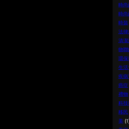
時尚
時尚
時裝
法律
清潔
物聯
環保
生活
疾病
癌症
禮物
科技
移民
美
(1