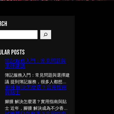
rch
ular Posts
簿記服務入門：常見問題與
選擇建議
簿記服務入門：常見問題與選擇建
議 提到簿記服務，很多人都想了
腳腫 解決怎麼選？實用指南
解多一點，卻不知從何入手。市面
與貼士
上資訊繁多，真假難辨。以下整理
了幾個值得留意的重點，希望能幫
腳腫 解決怎麼選？實用指南與貼
助你更清晰地掌握簿記服務的相關
士 近年，腳腫 解決成為不少香港