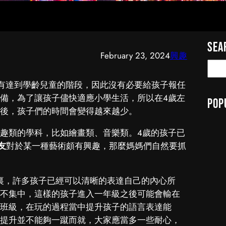
Sea
February 23, 2024
興趣
S
e
有達到學齡兒童的階段，因此沒有必要給孩子報任
a
備，為了讓孩子儘快適應小學生活，所以在4歲左
Pop
r
後，孩子們的時間會變得越來越少。
c
h
趣類的學科，比如繪畫類、音樂類。4歲的孩子已
友
對於某一種藝術頗有興趣，那麼媽媽們自然要抓
段裏，許多孩子已經可以清晰的表達自己的內心所
不集中，這樣的孩子進入一年級之後可能會輸在
班級，在玩的過程當中提升孩子的語言表達能
提升並不能夠一蹴而就，大家應當多一些耐心，