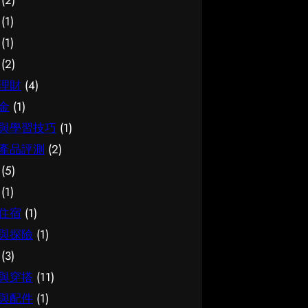
(2)
價值所在。 結語 說到底，面對簿
的介紹。 腳腫 解決是甚麼 要真正
面資訊。多參考可靠來源、細閱詳
(1)
記服務，最重要的是保持理性、做
掌握腳腫 解決，第一步是建立正
情，有助找到最切合需要的方案。
(1)
足功課，並按自己的實際情況作判
確的基礎認知。很多誤解往往源於
想進一步了解相關資訊，可以參考
(2)
斷。願這篇文章能成為你的實用參
資訊不足或一知半解，因此花點時
試管嬰兒，當中有更詳細的介紹。
考，讓你在選擇時更有信心。
間了解它的本質與背景，是值得的
試管嬰兒是甚麼 要真正掌握試管
理財
(4)
投資。 總結 總括而言，了解腳腫
嬰兒，第一步是建立正確的基礎認
金
(1)
解決的關鍵在於掌握足夠資訊、認
知。很多誤解往往源於資訊不足或
與學習技巧
(1)
清自己的需要，並在有需要時尋求
一知半解，因此花點時間了解它的
產品評測
(2)
專業意見。希望這篇分享能為你提
本質與背景，是值得的投資。 總
(5)
供有用的參考，助你作出安心又合
結 總括而言，了解試管嬰兒的關
適的決定。
鍵在於掌握足夠資訊、認清自己的
(1)
需要，並在有需要時尋求專業意
住宿
(1)
見。希望這篇分享能為你提供有用
與探險
(1)
的參考，助你作出安心又合適的決
(3)
定。
與穿搭
(11)
與配件
(1)