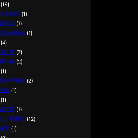
(19)
如何選擇 在考慮簿記服務時，建
法，能幫你少走冤枉路：先設定清
可靠同樣關鍵。如有任何疑問，諮
生活習慣
(1)
議從自己的實際需要出發，比較不
晰的目標與預算、收集足夠的資料
詢相關範疇的專業人士，往往能得
同選擇的特點與條件，而非單看價
再比較，以及保留彈性以應對變
到更貼合個人需要的建議。 聰明
與美容
(1)
錢或表面資訊。多參考可靠來源、
化。把這些習慣養成，做選擇時自
選擇的方法 幾個簡單的方法，能
與寵物照顧
(1)
細閱詳情，有助找到最切合需要的
然更得心應手。 因應需要選擇 不
幫你少走冤枉路：先設定清晰的目
(4)
方案。想進一步了解相關資訊，可
同的情境，對腳腫 解決的要求也
標與預算、收集足夠的資料再比
與創業
(7)
以參考簿記服務，當中有更詳細的
不一樣。先想清楚自己最常遇到的
較，以及保留彈性以應對變化。把
與市場
(2)
介紹。 簿記服務是甚麼 要真正掌
情況與優先考量，再作選擇，就能
這些習慣養成，做選擇時自然更得
(1)
握簿記服務，第一步是建立正確的
避免買了用不上、或選了不合適的
心應手。 因應需要選擇 不同的情
基礎認知。很多誤解往往源於資訊
尷尬，讓每一分付出都用得其所。
境，對試管嬰兒的要求也不一樣。
與親子關係
(2)
不足或一知半解，因此花點時間了
如何選擇 在考慮腳腫 解決時，建
先想清楚自己最常遇到的情況與優
服務
(1)
解它的本質與背景，是值得的投
議從自己的實際需要出發，比較不
先考量，再作選擇，就能避免買了
(1)
資。 它的重要性 認真了解簿記服
同選擇的特點與條件，而非單看價
用不上、或選了不合適的尷尬，讓
業經營
(1)
務的好處顯而易見：當你清楚自己
錢或表面資訊。多參考可靠來源、
每一分付出都用得其所。 如何選
設計與裝修
(12)
面對的選擇與條件，便更容易避開
細閱詳情，有助找到最切合需要的
擇 在考慮試管嬰兒時，建議從自
常見的陷阱，把時間與資源花在真
方案。想進一步了解相關資訊，可
己的實際需要出發，比較不同選擇
輔導
(1)
正合適的地方，這也是做足功課的
以參考腳腫 解決，當中有更詳細
的特點與條件，而非單看價錢或表