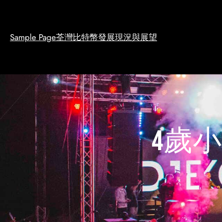
Skip
to
content
Sample Page
荃灣比特幣發展現況與展望
4歲