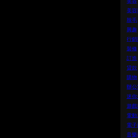
美容
美容
脫毛
興趣
行銷
裝修
訂造
貸款
購物
辦公
迷你
遊戲
電動
電子
音樂