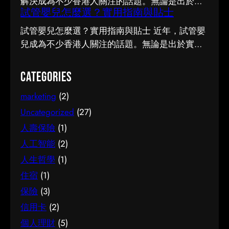
解決成為不少香港人關注的話題。無論是出於實
前，有幾點值得特別留意。首先，每個人的情況
試管嬰兒怎麼選？實用指南與貼士
際需要還是興趣，先對它有基本認識，都有助我
不盡相同，適合別人的未必適合自己；其次，資
們作出更明智的決定。這篇文章會從不同角度，
試管嬰兒怎麼選？實用指南與貼士 近年，試管嬰
訊來源是否可靠同樣關鍵。如有任何疑問，諮詢
和大家分享關於腳腫 解決的實用資訊。 它的重要
兒成為不少香港人關注的話題。無論是出於實際
相關範疇的專業人士，往往能得到更貼合個人需
性 認真了解腳腫 解決的好處顯而易見：當你清楚
需要還是興趣，先對它有基本認識，都有助我們
要的建議。 聰明選擇的方法 幾個簡單的方法，能
自己面對的選擇與條件，便更容易避開常見的陷
作出更明智的決定。這篇文章會從不同角度，和
Categories
幫你少走冤枉路：先設定清晰的目標與預算、收
阱，把時間與資源花在真正合適的地方，這也是
大家分享關於試管嬰兒的實用資訊。 它的重要性
集足夠的資料再比較，以及保留彈性以應對變
做足功課的價值所在。 事前要留意甚麼 在做決定
marketing
(2)
認真了解試管嬰兒的好處顯而易見：當你清楚自
化。把這些習慣養成，做選擇時自然更得心應
之前，有幾點值得特別留意。首先，每個人的情
己面對的選擇與條件，便更容易避開常見的陷
Uncategorized
(27)
手。 因應需要選擇 不同的情境，對簿記服務的要
況不盡相同，適合別人的未必適合自己；其次，
阱，把時間與資源花在真正合適的地方，這也是
人壽保險
(1)
求也不一樣。先想清楚自己最常遇到的情況與優
資訊來源是否可靠同樣關鍵。如有任何疑問，諮
做足功課的價值所在。 事前要留意甚麼 在做決定
人工智能
(2)
先考量，再作選擇，就能避免買了用不上、或選
詢相關範疇的專業人士，往往能得到更貼合個人
之前，有幾點值得特別留意。首先，每個人的情
了不合適的尷尬，讓每一分付出都用得其所。 如
人生哲學
(1)
需要的建議。 聰明選擇的方法 幾個簡單的方法，
況不盡相同，適合別人的未必適合自己；其次，
何選擇 在考慮簿記服務時，建議從自己的實際需
能幫你少走冤枉路：先設定清晰的目標與預算、
住宿
(1)
資訊來源是否可靠同樣關鍵。如有任何疑問，諮
要出發，比較不同選擇的特點與條件，而非單看
收集足夠的資料再比較，以及保留彈性以應對變
詢相關範疇的專業人士，往往能得到更貼合個人
保險
(3)
價錢或表面資訊。多參考可靠來源、細閱詳情，
化。把這些習慣養成，做選擇時自然更得心應
需要的建議。 聰明選擇的方法 幾個簡單的方法，
信用卡
(2)
有助找到最切合需要的方案。想進一步了解相關
手。 因應需要選擇 不同的情境，對腳腫 解決的
能幫你少走冤枉路：先設定清晰的目標與預算、
個人理財
(5)
資訊，可以參考簿記服務，當中有更詳細的介
要求也不一樣。先想清楚自己最常遇到的情況與