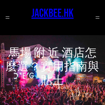
Skip
to
jackbee.hk
content
馬場 附 近 酒店怎
麼選？實用指南與
貼士