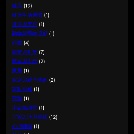
收集足夠的資料再比較，以及保留彈性以應對變
紹。 簿記服務是甚麼 要真正掌握簿記服務，第一
健康
(19)
優先考量，再作選擇，就能避免買了用不上、或
化。把這些習慣養成，做選擇時自然更得心應
步是建立正確的基礎認知。很多誤解往往源於資
選了不合適的尷尬，讓每一分付出都用得其所。
健康生活習慣
(1)
手。 因應需要選擇 不同的情境，對試管嬰兒的要
訊不足或一知半解，因此花點時間了解它的本質
如何選擇 在考慮腳腫 解決時，建議從自己的實際
求也不一樣。先想清楚自己最常遇到的情況與優
健康與美容
(1)
與背景，是值得的投資。 它的重要性 認真了解簿
需要出發，比較不同選擇的特點與條件，而非單
先考量，再作選擇，就能避免買了用不上、或選
動物與寵物照顧
(1)
記服務的好處顯而易見：當你清楚自己面對的選
看價錢或表面資訊。多參考可靠來源、細閱詳
了不合適的尷尬，讓每一分付出都用得其所。 如
商業
(4)
擇與條件，便更容易避開常見的陷阱，把時間與
情，有助找到最切合需要的方案。想進一步了解
何選擇 在考慮試管嬰兒時，建議從自己的實際需
資源花在真正合適的地方，這也是做足功課的價
商業與創業
(7)
相關資訊，可以參考腳腫 解決，當中有更詳細的
要出發，比較不同選擇的特點與條件，而非單看
值所在。 結語 說到底，面對簿記服務，最重要的
介紹。 腳腫 解決是甚麼 要真正掌握腳腫 解決，
商業與市場
(2)
價錢或表面資訊。多參考可靠來源、細閱詳情，
是保持理性、做足功課，並按自己的實際情況作
第一步是建立正確的基礎認知。很多誤解往往源
有助找到最切合需要的方案。想進一步了解相關
家居
(1)
判斷。願這篇文章能成為你的實用參考，讓你在
於資訊不足或一知半解，因此花點時間了解它的
資訊，可以參考試管嬰兒，當中有更詳細的介
家庭與親子關係
(2)
選擇時更有信心。
本質與背景，是值得的投資。 總結 總括而言，了
紹。 試管嬰兒是甚麼 要真正掌握試管嬰兒，第一
家政服務
(1)
解腳腫 解決的關鍵在於掌握足夠資訊、認清自己
步是建立正確的基礎認知。很多誤解往往源於資
寵物
(1)
的需要，並在有需要時尋求專業意見。希望這篇
訊不足或一知半解，因此花點時間了解它的本質
分享能為你提供有用的參考，助你作出安心又合
小企業經營
(1)
與背景，是值得的投資。 總結 總括而言，了解試
適的決定。
居家設計與裝修
(12)
管嬰兒的關鍵在於掌握足夠資訊、認清自己的需
要，並在有需要時尋求專業意見。希望這篇分享
心理輔導
(1)
能為你提供有用的參考，助你作出安心又合適的