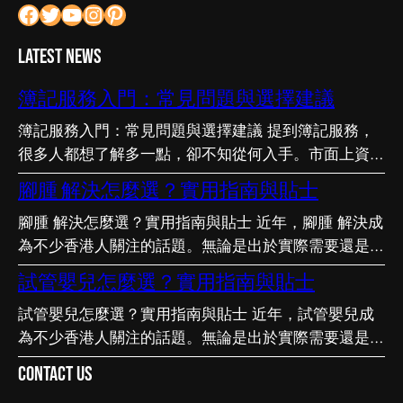
Facebook
Twitter
YouTube
Instagram
Pinterest
Latest News
簿記服務入門：常見問題與選擇建議
簿記服務入門：常見問題與選擇建議 提到簿記服務，
很多人都想了解多一點，卻不知從何入手。市面上資訊
繁多，真假難辨。以下整理了幾個值得留意的重點，希
腳腫 解決怎麼選？實用指南與貼士
望能幫助你更清晰地掌握簿記服務的相關知識。 事前
腳腫 解決怎麼選？實用指南與貼士 近年，腳腫 解決成
要留意甚麼 在做決定之前，有幾點值得特別留意。首
為不少香港人關注的話題。無論是出於實際需要還是興
先，每個人的情況不盡相同，適合別人的未必適合自
趣，先對它有基本認識，都有助我們作出更明智的決
己；其次，資訊來源是否可靠同樣關鍵。如有任何疑
試管嬰兒怎麼選？實用指南與貼士
定。這篇文章會從不同角度，和大家分享關於腳腫 解
問，諮詢相關範疇的專業人士，往往能得到更貼合個人
試管嬰兒怎麼選？實用指南與貼士 近年，試管嬰兒成
決的實用資訊。 它的重要性 認真了解腳腫 解決的好處
需要的建議。 聰明選擇的方法 幾個簡單的方法，能幫
為不少香港人關注的話題。無論是出於實際需要還是興
顯而易見：當你清楚自己面對的選擇與條件，便更容易
你少走冤枉路：先設定清晰的目標與預算、收集足夠的
趣，先對它有基本認識，都有助我們作出更明智的決
避開常見的陷阱，把時間與資源花在真正合適的地方，
資料再比較，以及保留彈性以應對變化。把這些習慣養
Contact Us
定。這篇文章會從不同角度，和大家分享關於試管嬰兒
這也是做足功課的價值所在。 事前要留意甚麼 在做決
成，做選擇時自然更得心應手。 因應需要選擇 不同的