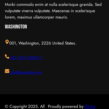
的實用資訊。 它的重要性 認真了解試管嬰兒的好處顯
定之前，有幾點值得特別留意。首先，每個人的情況不
情境，對簿記服務的要求也不一樣。先想清楚自己最常
Morbi commodo enim at nulla scelerisque gravida. Sed
而易見：當你清楚自己面對的選擇與條件，便更容易避
盡相同，適合別人的未必適合自己；其次，資訊來源是
遇到的情況與優先考量，再作選擇，就能避免買了用不
vulputate viverra vulputate. Maecenas in scelerisque
開常見的陷阱，把時間與資源花在真正合適的地方，這
否可靠同樣關鍵。如有任何疑問，諮詢相關範疇的專業
上、或選了不合適的尷尬，讓每一分付出都用得其所。
lorem, maximus ullamcorper mauris.
也是做足功課的價值所在。 事前要留意甚麼 在做決定
人士，往往能得到更貼合個人需要的建議。 聰明選擇
如何選擇 在考慮簿記服務時，建議從自己的實際需要
之前，有幾點值得特別留意。首先，每個人的情況不盡
Washington
的方法 幾個簡單的方法，能幫你少走冤枉路：先設定
出發，比較不同選擇的特點與條件，而非單看價錢或表
相同，適合別人的未必適合自己；其次，資訊來源是否
清晰的目標與預算、收集足夠的資料再比較，以及保留
面資訊。多參考可靠來源、細閱詳情，有助找到最切合
可靠同樣關鍵。如有任何疑問，諮詢相關範疇的專業人
彈性以應對變化。把這些習慣養成，做選擇時自然更得
需要的方案。想進一步了解相關資訊，可以參考簿記服
001, Washington, 2226 United States.
士，往往能得到更貼合個人需要的建議。 聰明選擇的
心應手。 因應需要選擇 不同的情境，對腳腫 解決的要
務，當中有更詳細的介紹。 簿記服務是甚麼 要真正掌
方法 幾個簡單的方法，能幫你少走冤枉路：先設定清
求也不一樣。先想清楚自己最常遇到的情況與優先考
握簿記服務，第一步是建立正確的基礎認知。很多誤解
+02 (231) 0000 11
晰的目標與預算、收集足夠的資料再比較，以及保留彈
量，再作選擇，就能避免買了用不上、或選了不合適的
往往源於資訊不足或一知半解，因此花點時間了解它的
性以應對變化。把這些習慣養成，做選擇時自然更得心
尷尬，讓每一分付出都用得其所。 如何選擇 在考慮腳
本質與背景，是值得的投資。 它的重要性 認真了解簿
應手。 因應需要選擇 不同的情境，對試管嬰兒的要求
腫 解決時，建議從自己的實際需要出發，比較不同選
記服務的好處顯而易見：當你清楚自己面對的選擇與條
info@example.com
也不一樣。先想清楚自己最常遇到的情況與優先考量，
擇的特點與條件，而非單看價錢或表面資訊。多參考可
件，便更容易避開常見的陷阱，把時間與資源花在真正
再作選擇，就能避免買了用不上、或選了不合適的尷
靠來源、細閱詳情，有助找到最切合需要的方案。想進
合適的地方，這也是做足功課的價值所在。 結語 說到
尬，讓每一分付出都用得其所。 如何選擇 在考慮試管
一步了解相關資訊，可以參考腳腫 解決，當中有更詳
底，面對簿記服務，最重要的是保持理性、做足功課，
嬰兒時，建議從自己的實際需要出發，比較不同選擇的
細的介紹。 腳腫 解決是甚麼 要真正掌握腳腫 解決，
並按自己的實際情況作判斷。願這篇文章能成為你的實
特點與條件，而非單看價錢或表面資訊。多參考可靠來
第一步是建立正確的基礎認知。很多誤解往往源於資訊
用參考，讓你在選擇時更有信心。
© Copyright 2025. All
Proudly powered by
Rising
源、細閱詳情，有助找到最切合需要的方案。想進一步