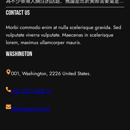
為不少香港人關注的話題。無論是出於實際需要還是興
顯而易見：當你清楚自己面對的選擇與條件，便更容易
你少走冤枉路：先設定清晰的目標與預算、收集足夠的
趣，先對它有基本認識，都有助我們作出更明智的決
避開常見的陷阱，把時間與資源花在真正合適的地方，
資料再比較，以及保留彈性以應對變化。把這些習慣養
Contact Us
定。這篇文章會從不同角度，和大家分享關於試管嬰兒
這也是做足功課的價值所在。 事前要留意甚麼 在做決
成，做選擇時自然更得心應手。 因應需要選擇 不同的
的實用資訊。 它的重要性 認真了解試管嬰兒的好處顯
定之前，有幾點值得特別留意。首先，每個人的情況不
情境，對簿記服務的要求也不一樣。先想清楚自己最常
Morbi commodo enim at nulla scelerisque gravida. Sed
而易見：當你清楚自己面對的選擇與條件，便更容易避
盡相同，適合別人的未必適合自己；其次，資訊來源是
遇到的情況與優先考量，再作選擇，就能避免買了用不
vulputate viverra vulputate. Maecenas in scelerisque
開常見的陷阱，把時間與資源花在真正合適的地方，這
否可靠同樣關鍵。如有任何疑問，諮詢相關範疇的專業
上、或選了不合適的尷尬，讓每一分付出都用得其所。
lorem, maximus ullamcorper mauris.
也是做足功課的價值所在。 事前要留意甚麼 在做決定
人士，往往能得到更貼合個人需要的建議。 聰明選擇
如何選擇 在考慮簿記服務時，建議從自己的實際需要
之前，有幾點值得特別留意。首先，每個人的情況不盡
Washington
的方法 幾個簡單的方法，能幫你少走冤枉路：先設定
出發，比較不同選擇的特點與條件，而非單看價錢或表
相同，適合別人的未必適合自己；其次，資訊來源是否
清晰的目標與預算、收集足夠的資料再比較，以及保留
面資訊。多參考可靠來源、細閱詳情，有助找到最切合
可靠同樣關鍵。如有任何疑問，諮詢相關範疇的專業人
彈性以應對變化。把這些習慣養成，做選擇時自然更得
需要的方案。想進一步了解相關資訊，可以參考簿記服
001, Washington, 2226 United States.
士，往往能得到更貼合個人需要的建議。 聰明選擇的
心應手。 因應需要選擇 不同的情境，對腳腫 解決的要
務，當中有更詳細的介紹。 簿記服務是甚麼 要真正掌
方法 幾個簡單的方法，能幫你少走冤枉路：先設定清
求也不一樣。先想清楚自己最常遇到的情況與優先考
握簿記服務，第一步是建立正確的基礎認知。很多誤解
+02 (231) 0000 11
晰的目標與預算、收集足夠的資料再比較，以及保留彈
量，再作選擇，就能避免買了用不上、或選了不合適的
往往源於資訊不足或一知半解，因此花點時間了解它的
性以應對變化。把這些習慣養成，做選擇時自然更得心
尷尬，讓每一分付出都用得其所。 如何選擇 在考慮腳
本質與背景，是值得的投資。 它的重要性 認真了解簿
應手。 因應需要選擇 不同的情境，對試管嬰兒的要求
腫 解決時，建議從自己的實際需要出發，比較不同選
記服務的好處顯而易見：當你清楚自己面對的選擇與條
info@example.com
也不一樣。先想清楚自己最常遇到的情況與優先考量，
擇的特點與條件，而非單看價錢或表面資訊。多參考可
件，便更容易避開常見的陷阱，把時間與資源花在真正
再作選擇，就能避免買了用不上、或選了不合適的尷
靠來源、細閱詳情，有助找到最切合需要的方案。想進
合適的地方，這也是做足功課的價值所在。 結語 說到
尬，讓每一分付出都用得其所。 如何選擇 在考慮試管
一步了解相關資訊，可以參考腳腫 解決，當中有更詳