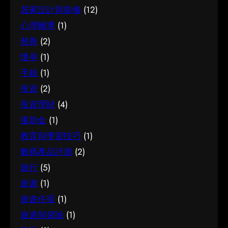
適的決定。
居家設計與裝修
(12)
管嬰兒的關鍵在於掌握足夠資訊、認清自己的需
要，並在有需要時尋求專業意見。希望這篇分享
心理輔導
(1)
能為你提供有用的參考，助你作出安心又合適的
慈善
(2)
決定。
懷孕
(1)
手錶
(1)
投資
(2)
投資理財
(4)
援助金
(1)
教育與學習技巧
(1)
數碼產品評測
(2)
旅行
(5)
旅遊
(1)
旅遊住宿
(1)
旅遊與探險
(1)