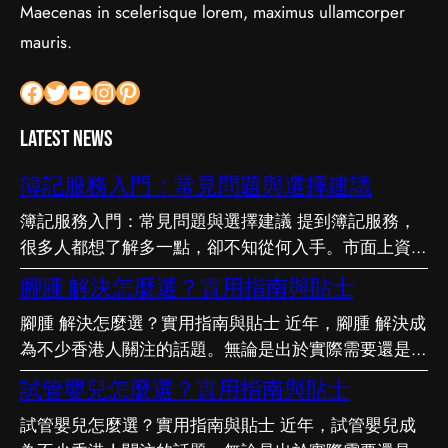
Maecenas in scelerisque lorem, maximus ullamcorper
mauris.
Facebook
Twitter
YouTube
Instagram
Pinterest
Latest News
簿記服務入門：常見問題與選擇建議
簿記服務入門：常見問題與選擇建議 提到簿記服務，
很多人都想了解多一點，卻不知從何入手。市面上資訊
繁多，真假難辨。以下整理了幾個值得留意的重點，希
腳腫 解決怎麼選？實用指南與貼士
望能幫助你更清晰地掌握簿記服務的相關知識。 事前
腳腫 解決怎麼選？實用指南與貼士 近年，腳腫 解決成
要留意甚麼 在做決定之前，有幾點值得特別留意。首
為不少香港人關注的話題。無論是出於實際需要還是興
先，每個人的情況不盡相同，適合別人的未必適合自
趣，先對它有基本認識，都有助我們作出更明智的決
己；其次，資訊來源是否可靠同樣關鍵。如有任何疑
試管嬰兒怎麼選？實用指南與貼士
定。這篇文章會從不同角度，和大家分享關於腳腫 解
問，諮詢相關範疇的專業人士，往往能得到更貼合個人
試管嬰兒怎麼選？實用指南與貼士 近年，試管嬰兒成
決的實用資訊。 它的重要性 認真了解腳腫 解決的好處
需要的建議。 聰明選擇的方法 幾個簡單的方法，能幫