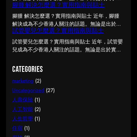
腳腫 解決怎麼選？實用指南與貼士
市面上資訊繁多，真假難辨。以下整理了幾個值
得留意的重點，希望能幫助你更清晰地掌握簿記
腳腫 解決怎麼選？實用指南與貼士 近年，腳腫
服務的相關知識。 事前要留意甚麼 在做決定之
解決成為不少香港人關注的話題。無論是出於實
前，有幾點值得特別留意。首先，每個人的情況
試管嬰兒怎麼選？實用指南與貼士
際需要還是興趣，先對它有基本認識，都有助我
不盡相同，適合別人的未必適合自己；其次，資
們作出更明智的決定。這篇文章會從不同角度，
試管嬰兒怎麼選？實用指南與貼士 近年，試管嬰
訊來源是否可靠同樣關鍵。如有任何疑問，諮詢
和大家分享關於腳腫 解決的實用資訊。 它的重要
兒成為不少香港人關注的話題。無論是出於實際
相關範疇的專業人士，往往能得到更貼合個人需
性 認真了解腳腫 解決的好處顯而易見：當你清楚
需要還是興趣，先對它有基本認識，都有助我們
要的建議。 聰明選擇的方法 幾個簡單的方法，能
自己面對的選擇與條件，便更容易避開常見的陷
作出更明智的決定。這篇文章會從不同角度，和
Categories
幫你少走冤枉路：先設定清晰的目標與預算、收
阱，把時間與資源花在真正合適的地方，這也是
大家分享關於試管嬰兒的實用資訊。 它的重要性
集足夠的資料再比較，以及保留彈性以應對變
做足功課的價值所在。 事前要留意甚麼 在做決定
marketing
(2)
認真了解試管嬰兒的好處顯而易見：當你清楚自
化。把這些習慣養成，做選擇時自然更得心應
之前，有幾點值得特別留意。首先，每個人的情
己面對的選擇與條件，便更容易避開常見的陷
Uncategorized
(27)
手。 因應需要選擇 不同的情境，對簿記服務的要
況不盡相同，適合別人的未必適合自己；其次，
阱，把時間與資源花在真正合適的地方，這也是
人壽保險
(1)
求也不一樣。先想清楚自己最常遇到的情況與優
資訊來源是否可靠同樣關鍵。如有任何疑問，諮
做足功課的價值所在。 事前要留意甚麼 在做決定
人工智能
(2)
先考量，再作選擇，就能避免買了用不上、或選
詢相關範疇的專業人士，往往能得到更貼合個人
之前，有幾點值得特別留意。首先，每個人的情
了不合適的尷尬，讓每一分付出都用得其所。 如
人生哲學
(1)
需要的建議。 聰明選擇的方法 幾個簡單的方法，
況不盡相同，適合別人的未必適合自己；其次，
何選擇 在考慮簿記服務時，建議從自己的實際需
能幫你少走冤枉路：先設定清晰的目標與預算、
住宿
(1)
資訊來源是否可靠同樣關鍵。如有任何疑問，諮
要出發，比較不同選擇的特點與條件，而非單看
收集足夠的資料再比較，以及保留彈性以應對變
詢相關範疇的專業人士，往往能得到更貼合個人