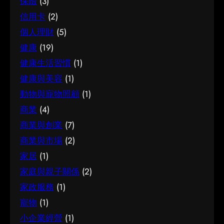
保險
(3)
價錢或表面資訊。多參考可靠來源、細閱詳情，
化。把這些習慣養成，做選擇時自然更得心應
需要的建議。 聰明選擇的方法 幾個簡單的方法，
信用卡
(2)
有助找到最切合需要的方案。想進一步了解相關
手。 因應需要選擇 不同的情境，對腳腫 解決的
能幫你少走冤枉路：先設定清晰的目標與預算、
個人理財
(5)
資訊，可以參考簿記服務，當中有更詳細的介
要求也不一樣。先想清楚自己最常遇到的情況與
收集足夠的資料再比較，以及保留彈性以應對變
紹。 簿記服務是甚麼 要真正掌握簿記服務，第一
健康
(19)
優先考量，再作選擇，就能避免買了用不上、或
化。把這些習慣養成，做選擇時自然更得心應
步是建立正確的基礎認知。很多誤解往往源於資
選了不合適的尷尬，讓每一分付出都用得其所。
健康生活習慣
(1)
手。 因應需要選擇 不同的情境，對試管嬰兒的要
訊不足或一知半解，因此花點時間了解它的本質
如何選擇 在考慮腳腫 解決時，建議從自己的實際
求也不一樣。先想清楚自己最常遇到的情況與優
健康與美容
(1)
與背景，是值得的投資。 它的重要性 認真了解簿
需要出發，比較不同選擇的特點與條件，而非單
先考量，再作選擇，就能避免買了用不上、或選
動物與寵物照顧
(1)
記服務的好處顯而易見：當你清楚自己面對的選
看價錢或表面資訊。多參考可靠來源、細閱詳
了不合適的尷尬，讓每一分付出都用得其所。 如
商業
(4)
擇與條件，便更容易避開常見的陷阱，把時間與
情，有助找到最切合需要的方案。想進一步了解
何選擇 在考慮試管嬰兒時，建議從自己的實際需
資源花在真正合適的地方，這也是做足功課的價
商業與創業
(7)
相關資訊，可以參考腳腫 解決，當中有更詳細的
要出發，比較不同選擇的特點與條件，而非單看
值所在。 結語 說到底，面對簿記服務，最重要的
介紹。 腳腫 解決是甚麼 要真正掌握腳腫 解決，
商業與市場
(2)
價錢或表面資訊。多參考可靠來源、細閱詳情，
是保持理性、做足功課，並按自己的實際情況作
第一步是建立正確的基礎認知。很多誤解往往源
有助找到最切合需要的方案。想進一步了解相關
家居
(1)
判斷。願這篇文章能成為你的實用參考，讓你在
於資訊不足或一知半解，因此花點時間了解它的
資訊，可以參考試管嬰兒，當中有更詳細的介
家庭與親子關係
(2)
選擇時更有信心。
本質與背景，是值得的投資。 總結 總括而言，了
紹。 試管嬰兒是甚麼 要真正掌握試管嬰兒，第一
家政服務
(1)
解腳腫 解決的關鍵在於掌握足夠資訊、認清自己
步是建立正確的基礎認知。很多誤解往往源於資
寵物
(1)
的需要，並在有需要時尋求專業意見。希望這篇
訊不足或一知半解，因此花點時間了解它的本質
分享能為你提供有用的參考，助你作出安心又合
小企業經營
(1)
與背景，是值得的投資。 總結 總括而言，了解試