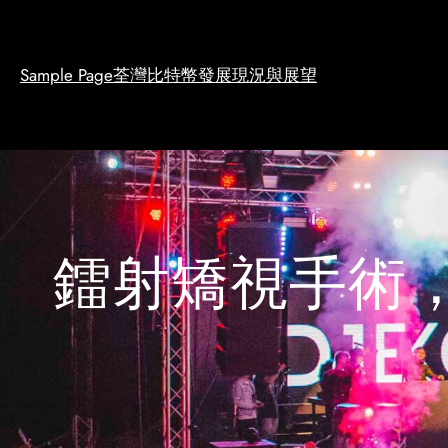
Skip
to
content
Sample Page
荃灣比特幣發展現況與展望
鐳射矯視手術