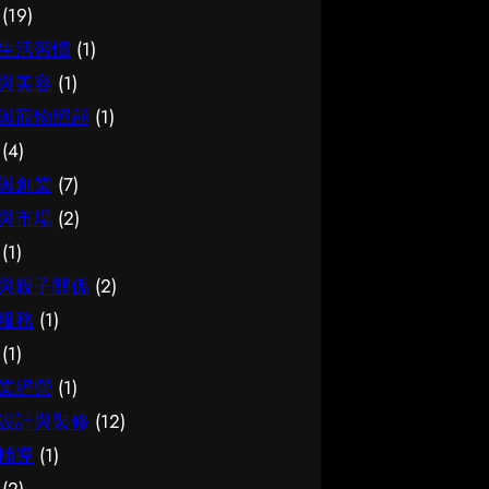
(19)
如何選擇 在考慮簿記服務時，建
法，能幫你少走冤枉路：先設定清
可靠同樣關鍵。如有任何疑問，諮
生活習慣
(1)
議從自己的實際需要出發，比較不
晰的目標與預算、收集足夠的資料
詢相關範疇的專業人士，往往能得
同選擇的特點與條件，而非單看價
再比較，以及保留彈性以應對變
到更貼合個人需要的建議。 聰明
與美容
(1)
錢或表面資訊。多參考可靠來源、
化。把這些習慣養成，做選擇時自
選擇的方法 幾個簡單的方法，能
與寵物照顧
(1)
細閱詳情，有助找到最切合需要的
然更得心應手。 因應需要選擇 不
幫你少走冤枉路：先設定清晰的目
(4)
方案。想進一步了解相關資訊，可
同的情境，對腳腫 解決的要求也
標與預算、收集足夠的資料再比
與創業
(7)
以參考簿記服務，當中有更詳細的
不一樣。先想清楚自己最常遇到的
較，以及保留彈性以應對變化。把
與市場
(2)
介紹。 簿記服務是甚麼 要真正掌
情況與優先考量，再作選擇，就能
這些習慣養成，做選擇時自然更得
(1)
握簿記服務，第一步是建立正確的
避免買了用不上、或選了不合適的
心應手。 因應需要選擇 不同的情
基礎認知。很多誤解往往源於資訊
尷尬，讓每一分付出都用得其所。
境，對試管嬰兒的要求也不一樣。
與親子關係
(2)
不足或一知半解，因此花點時間了
如何選擇 在考慮腳腫 解決時，建
先想清楚自己最常遇到的情況與優
服務
(1)
解它的本質與背景，是值得的投
議從自己的實際需要出發，比較不
先考量，再作選擇，就能避免買了
(1)
資。 它的重要性 認真了解簿記服
同選擇的特點與條件，而非單看價
用不上、或選了不合適的尷尬，讓
業經營
(1)
務的好處顯而易見：當你清楚自己
錢或表面資訊。多參考可靠來源、
每一分付出都用得其所。 如何選
設計與裝修
(12)
面對的選擇與條件，便更容易避開
細閱詳情，有助找到最切合需要的
擇 在考慮試管嬰兒時，建議從自
常見的陷阱，把時間與資源花在真
方案。想進一步了解相關資訊，可
己的實際需要出發，比較不同選擇
輔導
(1)
正合適的地方，這也是做足功課的
以參考腳腫 解決，當中有更詳細
的特點與條件，而非單看價錢或表