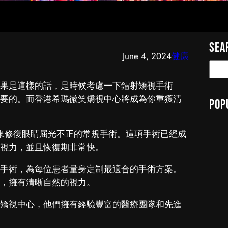
Sea
June 4, 2024
健康
S
e
果是這樣的話，是時候考慮一下鐳射矯視手術
a
要的。而香港希瑪微笑矯視中心將成為你重獲清
Pop
r
c
h
術來修復眼睛屈光不正的常規手術。這項手術已經成
視力，並且恢復期非常快。
手術，為每位患者量身定制最適合的手術方案。
，擁有清晰自然的視力。
矯視中心，他們擁有經驗豐富的醫療團隊和先進