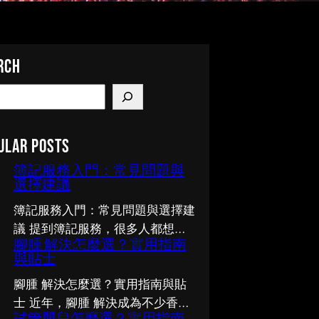
rch
ular Posts
簿記服務入門：常見問題與
選擇建議
簿記服務入門：常見問題與選擇建
議 提到簿記服務，很多人都想了
腳腫 解決怎麼選？實用指南
解多一點，卻不知從何入手。市面
與貼士
上資訊繁多，真假難辨。以下整理
了幾個值得留意的重點，希望能幫
腳腫 解決怎麼選？實用指南與貼
助你更清晰地掌握簿記服務的相關
士 近年，腳腫 解決成為不少香港