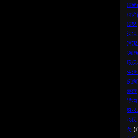
時尚
時尚
時裝
法律
清潔
物聯
環保
生活
疾病
癌症
禮物
科技
移民
美
(1