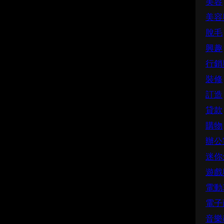
美容
美容
脫毛
興趣
行銷
裝修
訂造
貸款
購物
辦公
迷你
遊戲
電動
電子
音樂