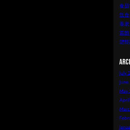
食品
飲食
養老
首飾
體能
Arc
July
June
May 
Apri
Marc
Febr
Janu