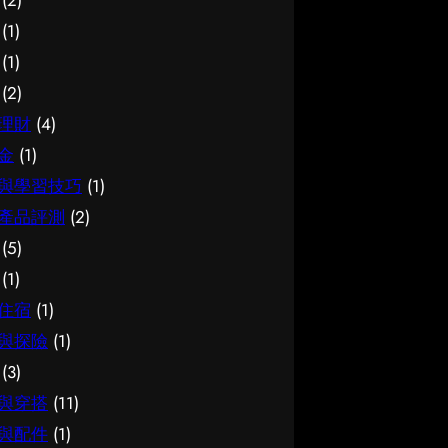
(2)
價值所在。 結語 說到底，面對簿
的介紹。 腳腫 解決是甚麼 要真正
面資訊。多參考可靠來源、細閱詳
(1)
記服務，最重要的是保持理性、做
掌握腳腫 解決，第一步是建立正
情，有助找到最切合需要的方案。
(1)
足功課，並按自己的實際情況作判
確的基礎認知。很多誤解往往源於
想進一步了解相關資訊，可以參考
(2)
斷。願這篇文章能成為你的實用參
資訊不足或一知半解，因此花點時
試管嬰兒，當中有更詳細的介紹。
考，讓你在選擇時更有信心。
間了解它的本質與背景，是值得的
試管嬰兒是甚麼 要真正掌握試管
理財
(4)
投資。 總結 總括而言，了解腳腫
嬰兒，第一步是建立正確的基礎認
金
(1)
解決的關鍵在於掌握足夠資訊、認
知。很多誤解往往源於資訊不足或
與學習技巧
(1)
清自己的需要，並在有需要時尋求
一知半解，因此花點時間了解它的
產品評測
(2)
專業意見。希望這篇分享能為你提
本質與背景，是值得的投資。 總
(5)
供有用的參考，助你作出安心又合
結 總括而言，了解試管嬰兒的關
適的決定。
鍵在於掌握足夠資訊、認清自己的
(1)
需要，並在有需要時尋求專業意
住宿
(1)
見。希望這篇分享能為你提供有用
與探險
(1)
的參考，助你作出安心又合適的決
(3)
定。
與穿搭
(11)
與配件
(1)