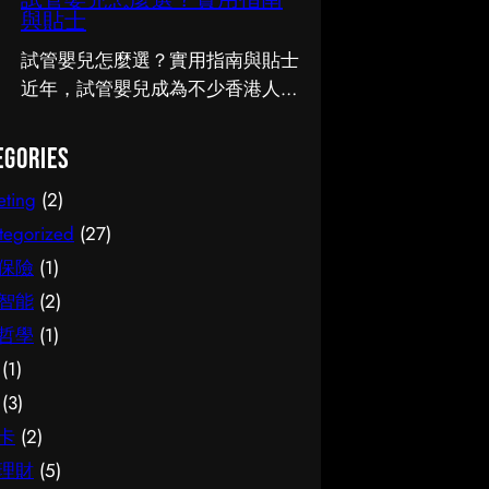
試管嬰兒怎麼選？實用指南
知識。 事前要留意甚麼 在做決定
人關注的話題。無論是出於實際需
與貼士
之前，有幾點值得特別留意。首
要還是興趣，先對它有基本認識，
先，每個人的情況不盡相同，適合
都有助我們作出更明智的決定。這
試管嬰兒怎麼選？實用指南與貼士
別人的未必適合自己；其次，資訊
篇文章會從不同角度，和大家分享
近年，試管嬰兒成為不少香港人關
來源是否可靠同樣關鍵。如有任何
關於腳腫 解決的實用資訊。 它的
注的話題。無論是出於實際需要還
疑問，諮詢相關範疇的專業人士，
重要性 認真了解腳腫 解決的好處
是興趣，先對它有基本認識，都有
egories
往往能得到更貼合個人需要的建
顯而易見：當你清楚自己面對的選
助我們作出更明智的決定。這篇文
eting
(2)
議。 聰明選擇的方法 幾個簡單的
擇與條件，便更容易避開常見的陷
章會從不同角度，和大家分享關於
方法，能幫你少走冤枉路：先設定
阱，把時間與資源花在真正合適的
試管嬰兒的實用資訊。 它的重要
tegorized
(27)
清晰的目標與預算、收集足夠的資
地方，這也是做足功課的價值所
性 認真了解試管嬰兒的好處顯而
保險
(1)
料再比較，以及保留彈性以應對變
在。 事前要留意甚麼 在做決定之
易見：當你清楚自己面對的選擇與
智能
(2)
化。把這些習慣養成，做選擇時自
前，有幾點值得特別留意。首先，
條件，便更容易避開常見的陷阱，
哲學
(1)
然更得心應手。 因應需要選擇 不
每個人的情況不盡相同，適合別人
把時間與資源花在真正合適的地
(1)
同的情境，對簿記服務的要求也不
的未必適合自己；其次，資訊來源
方，這也是做足功課的價值所在。
一樣。先想清楚自己最常遇到的情
是否可靠同樣關鍵。如有任何疑
事前要留意甚麼 在做決定之前，
(3)
況與優先考量，再作選擇，就能避
問，諮詢相關範疇的專業人士，往
有幾點值得特別留意。首先，每個
卡
(2)
免買了用不上、或選了不合適的尷
往能得到更貼合個人需要的建議。
人的情況不盡相同，適合別人的未
理財
(5)
尬，讓每一分付出都用得其所。
聰明選擇的方法 幾個簡單的方
必適合自己；其次，資訊來源是否