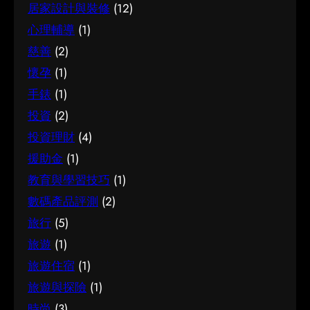
居家設計與裝修
(12)
解腳腫 解決的關鍵在於掌握足夠資訊、認清自己
的需要，並在有需要時尋求專業意見。希望這篇
心理輔導
(1)
分享能為你提供有用的參考，助你作出安心又合
慈善
(2)
適的決定。
懷孕
(1)
手錶
(1)
投資
(2)
投資理財
(4)
援助金
(1)
教育與學習技巧
(1)
數碼產品評測
(2)
旅行
(5)
旅遊
(1)
旅遊住宿
(1)
旅遊與探險
(1)
時尚
(3)