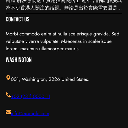
腳腫 解決怎麼選？實用指南與貼士 近年，腳腫 解決成
要留意甚麼 在做決定之前，有幾點值得特別留意。首
為不少香港人關注的話題。無論是出於實際需要還是興
先，每個人的情況不盡相同，適合別人的未必適合自
趣，先對它有基本認識，都有助我們作出更明智的決
己；其次，資訊來源是否可靠同樣關鍵。如有任何疑
Contact Us
定。這篇文章會從不同角度，和大家分享關於腳腫 解
問，諮詢相關範疇的專業人士，往往能得到更貼合個人
決的實用資訊。 它的重要性 認真了解腳腫 解決的好處
需要的建議。 聰明選擇的方法 幾個簡單的方法，能幫
Morbi commodo enim at nulla scelerisque gravida. Sed
顯而易見：當你清楚自己面對的選擇與條件，便更容易
你少走冤枉路：先設定清晰的目標與預算、收集足夠的
vulputate viverra vulputate. Maecenas in scelerisque
避開常見的陷阱，把時間與資源花在真正合適的地方，
資料再比較，以及保留彈性以應對變化。把這些習慣養
lorem, maximus ullamcorper mauris.
這也是做足功課的價值所在。 事前要留意甚麼 在做決
成，做選擇時自然更得心應手。 因應需要選擇 不同的
定之前，有幾點值得特別留意。首先，每個人的情況不
Washington
情境，對簿記服務的要求也不一樣。先想清楚自己最常
盡相同，適合別人的未必適合自己；其次，資訊來源是
遇到的情況與優先考量，再作選擇，就能避免買了用不
否可靠同樣關鍵。如有任何疑問，諮詢相關範疇的專業
上、或選了不合適的尷尬，讓每一分付出都用得其所。
001, Washington, 2226 United States.
人士，往往能得到更貼合個人需要的建議。 聰明選擇
如何選擇 在考慮簿記服務時，建議從自己的實際需要
的方法 幾個簡單的方法，能幫你少走冤枉路：先設定
出發，比較不同選擇的特點與條件，而非單看價錢或表
+02 (231) 0000 11
清晰的目標與預算、收集足夠的資料再比較，以及保留
面資訊。多參考可靠來源、細閱詳情，有助找到最切合
彈性以應對變化。把這些習慣養成，做選擇時自然更得
需要的方案。想進一步了解相關資訊，可以參考簿記服
心應手。 因應需要選擇 不同的情境，對腳腫 解決的要
務，當中有更詳細的介紹。 簿記服務是甚麼 要真正掌
info@example.com
求也不一樣。先想清楚自己最常遇到的情況與優先考
握簿記服務，第一步是建立正確的基礎認知。很多誤解
量，再作選擇，就能避免買了用不上、或選了不合適的
往往源於資訊不足或一知半解，因此花點時間了解它的