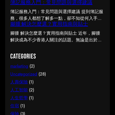
簿記服務入門：常見問題與選擇建議
簿記服務入門：常見問題與選擇建議 提到簿記服
務，很多人都想了解多一點，卻不知從何入手。
腳腫 解決怎麼選？實用指南與貼士
市面上資訊繁多，真假難辨。以下整理了幾個值
得留意的重點，希望能幫助你更清晰地掌握簿記
腳腫 解決怎麼選？實用指南與貼士 近年，腳腫
服務的相關知識。 事前要留意甚麼 在做決定之
解決成為不少香港人關注的話題。無論是出於實
前，有幾點值得特別留意。首先，每個人的情況
際需要還是興趣，先對它有基本認識，都有助我
不盡相同，適合別人的未必適合自己；其次，資
們作出更明智的決定。這篇文章會從不同角度，
Categories
訊來源是否可靠同樣關鍵。如有任何疑問，諮詢
和大家分享關於腳腫 解決的實用資訊。 它的重要
相關範疇的專業人士，往往能得到更貼合個人需
marketing
(2)
性 認真了解腳腫 解決的好處顯而易見：當你清楚
要的建議。 聰明選擇的方法 幾個簡單的方法，能
自己面對的選擇與條件，便更容易避開常見的陷
Uncategorized
(28)
幫你少走冤枉路：先設定清晰的目標與預算、收
阱，把時間與資源花在真正合適的地方，這也是
人壽保險
(1)
集足夠的資料再比較，以及保留彈性以應對變
做足功課的價值所在。 事前要留意甚麼 在做決定
人工智能
(2)
化。把這些習慣養成，做選擇時自然更得心應
之前，有幾點值得特別留意。首先，每個人的情
人生哲學
(1)
手。 因應需要選擇 不同的情境，對簿記服務的要
況不盡相同，適合別人的未必適合自己；其次，
求也不一樣。先想清楚自己最常遇到的情況與優
住宿
(1)
資訊來源是否可靠同樣關鍵。如有任何疑問，諮
先考量，再作選擇，就能避免買了用不上、或選
詢相關範疇的專業人士，往往能得到更貼合個人
保險
(3)