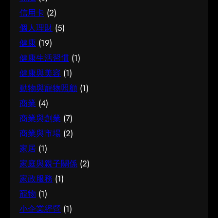
了不合適的尷尬，讓每一分付出都用得其所。 如
需要的建議。 聰明選擇的方法 幾個簡單的方法，
信用卡
(2)
何選擇 在考慮簿記服務時，建議從自己的實際需
能幫你少走冤枉路：先設定清晰的目標與預算、
個人理財
(5)
要出發，比較不同選擇的特點與條件，而非單看
收集足夠的資料再比較，以及保留彈性以應對變
健康
(19)
價錢或表面資訊。多參考可靠來源、細閱詳情，
化。把這些習慣養成，做選擇時自然更得心應
有助找到最切合需要的方案。想進一步了解相關
健康生活習慣
(1)
手。 因應需要選擇 不同的情境，對腳腫 解決的
資訊，可以參考簿記服務，當中有更詳細的介
要求也不一樣。先想清楚自己最常遇到的情況與
健康與美容
(1)
紹。 簿記服務是甚麼 要真正掌握簿記服務，第一
優先考量，再作選擇，就能避免買了用不上、或
動物與寵物照顧
(1)
步是建立正確的基礎認知。很多誤解往往源於資
選了不合適的尷尬，讓每一分付出都用得其所。
商業
(4)
訊不足或一知半解，因此花點時間了解它的本質
如何選擇 在考慮腳腫 解決時，建議從自己的實際
商業與創業
(7)
與背景，是值得的投資。 它的重要性 認真了解簿
需要出發，比較不同選擇的特點與條件，而非單
記服務的好處顯而易見：當你清楚自己面對的選
商業與市場
(2)
看價錢或表面資訊。多參考可靠來源、細閱詳
擇與條件，便更容易避開常見的陷阱，把時間與
情，有助找到最切合需要的方案。想進一步了解
家居
(1)
資源花在真正合適的地方，這也是做足功課的價
相關資訊，可以參考腳腫 解決，當中有更詳細的
家庭與親子關係
(2)
值所在。 結語 說到底，面對簿記服務，最重要的
介紹。 腳腫 解決是甚麼 要真正掌握腳腫 解決，
家政服務
(1)
是保持理性、做足功課，並按自己的實際情況作
第一步是建立正確的基礎認知。很多誤解往往源
寵物
(1)
判斷。願這篇文章能成為你的實用參考，讓你在
於資訊不足或一知半解，因此花點時間了解它的
選擇時更有信心。
小企業經營
(1)
本質與背景，是值得的投資。 總結 總括而言，了