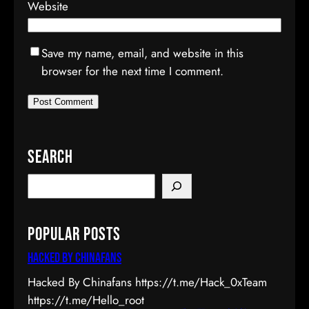
Website
Save my name, email, and website in this
browser for the next time I comment.
Search
S
e
a
Popular Posts
r
c
Hacked by Chinafans
h
Hacked By Chinafans https://t.me/Hack_0xTeam
https://t.me/Hello_root