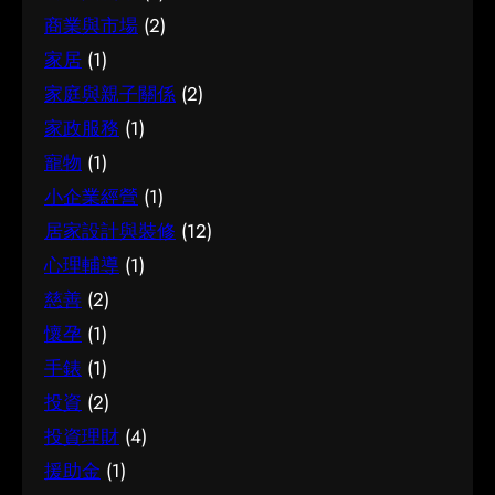
要出發，比較不同選擇的特點與條件，而非單看
值所在。 結語 說到底，面對簿記服務，最重要的
介紹。 腳腫 解決是甚麼 要真正掌握腳腫 解決，
商業與市場
(2)
價錢或表面資訊。多參考可靠來源、細閱詳情，
是保持理性、做足功課，並按自己的實際情況作
第一步是建立正確的基礎認知。很多誤解往往源
有助找到最切合需要的方案。想進一步了解相關
家居
(1)
判斷。願這篇文章能成為你的實用參考，讓你在
於資訊不足或一知半解，因此花點時間了解它的
資訊，可以參考試管嬰兒，當中有更詳細的介
家庭與親子關係
(2)
選擇時更有信心。
本質與背景，是值得的投資。 總結 總括而言，了
紹。 試管嬰兒是甚麼 要真正掌握試管嬰兒，第一
家政服務
(1)
解腳腫 解決的關鍵在於掌握足夠資訊、認清自己
步是建立正確的基礎認知。很多誤解往往源於資
寵物
(1)
的需要，並在有需要時尋求專業意見。希望這篇
訊不足或一知半解，因此花點時間了解它的本質
分享能為你提供有用的參考，助你作出安心又合
小企業經營
(1)
與背景，是值得的投資。 總結 總括而言，了解試
適的決定。
居家設計與裝修
(12)
管嬰兒的關鍵在於掌握足夠資訊、認清自己的需
要，並在有需要時尋求專業意見。希望這篇分享
心理輔導
(1)
能為你提供有用的參考，助你作出安心又合適的
慈善
(2)
決定。
懷孕
(1)
手錶
(1)
投資
(2)
投資理財
(4)
援助金
(1)