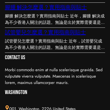
繁多，真假難辨。以下整理了幾個值得留意的重點，希
腳腫 解決怎麼選？實用指南與貼士
望能幫助你更清晰地掌握簿記服務的相關知識。 事前
腳腫 解決怎麼選？實用指南與貼士 近年，腳腫 解決成
要留意甚麼 在做決定之前，有幾點值得特別留意。首
為不少香港人關注的話題。無論是出於實際需要還是興
先，每個人的情況不盡相同，適合別人的未必適合自
趣，先對它有基本認識，都有助我們作出更明智的決
己；其次，資訊來源是否可靠同樣關鍵。如有任何疑
試管嬰兒怎麼選？實用指南與貼士
定。這篇文章會從不同角度，和大家分享關於腳腫 解
問，諮詢相關範疇的專業人士，往往能得到更貼合個人
試管嬰兒怎麼選？實用指南與貼士 近年，試管嬰兒成
決的實用資訊。 它的重要性 認真了解腳腫 解決的好處
需要的建議。 聰明選擇的方法 幾個簡單的方法，能幫
為不少香港人關注的話題。無論是出於實際需要還是興
顯而易見：當你清楚自己面對的選擇與條件，便更容易
你少走冤枉路：先設定清晰的目標與預算、收集足夠的
趣，先對它有基本認識，都有助我們作出更明智的決
避開常見的陷阱，把時間與資源花在真正合適的地方，
資料再比較，以及保留彈性以應對變化。把這些習慣養
Contact Us
定。這篇文章會從不同角度，和大家分享關於試管嬰兒
這也是做足功課的價值所在。 事前要留意甚麼 在做決
成，做選擇時自然更得心應手。 因應需要選擇 不同的
的實用資訊。 它的重要性 認真了解試管嬰兒的好處顯
定之前，有幾點值得特別留意。首先，每個人的情況不
情境，對簿記服務的要求也不一樣。先想清楚自己最常
Morbi commodo enim at nulla scelerisque gravida. Sed
而易見：當你清楚自己面對的選擇與條件，便更容易避
盡相同，適合別人的未必適合自己；其次，資訊來源是
遇到的情況與優先考量，再作選擇，就能避免買了用不
vulputate viverra vulputate. Maecenas in scelerisque
開常見的陷阱，把時間與資源花在真正合適的地方，這
否可靠同樣關鍵。如有任何疑問，諮詢相關範疇的專業
上、或選了不合適的尷尬，讓每一分付出都用得其所。
lorem, maximus ullamcorper mauris.
也是做足功課的價值所在。 事前要留意甚麼 在做決定
人士，往往能得到更貼合個人需要的建議。 聰明選擇
如何選擇 在考慮簿記服務時，建議從自己的實際需要
之前，有幾點值得特別留意。首先，每個人的情況不盡
Washington
的方法 幾個簡單的方法，能幫你少走冤枉路：先設定
出發，比較不同選擇的特點與條件，而非單看價錢或表
相同，適合別人的未必適合自己；其次，資訊來源是否
清晰的目標與預算、收集足夠的資料再比較，以及保留
面資訊。多參考可靠來源、細閱詳情，有助找到最切合
可靠同樣關鍵。如有任何疑問，諮詢相關範疇的專業人
彈性以應對變化。把這些習慣養成，做選擇時自然更得
需要的方案。想進一步了解相關資訊，可以參考簿記服
001, Washington, 2226 United States.