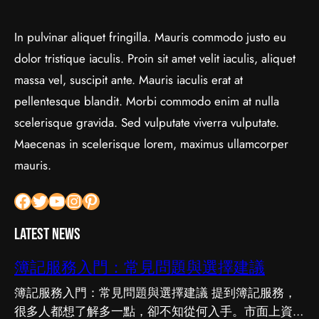
In pulvinar aliquet fringilla. Mauris commodo justo eu
dolor tristique iaculis. Proin sit amet velit iaculis, aliquet
massa vel, suscipit ante. Mauris iaculis erat at
pellentesque blandit. Morbi commodo enim at nulla
scelerisque gravida. Sed vulputate viverra vulputate.
Maecenas in scelerisque lorem, maximus ullamcorper
mauris.
Facebook
Twitter
YouTube
Instagram
Pinterest
Latest News
簿記服務入門：常見問題與選擇建議
簿記服務入門：常見問題與選擇建議 提到簿記服務，
很多人都想了解多一點，卻不知從何入手。市面上資訊