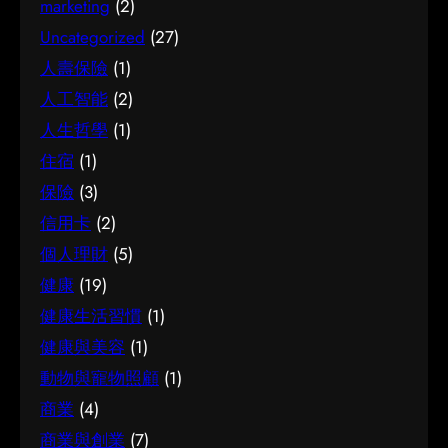
做足功課的價值所在。 事前要留意甚麼 在做決定
marketing
(2)
認真了解試管嬰兒的好處顯而易見：當你清楚自
化。把這些習慣養成，做選擇時自然更得心應
之前，有幾點值得特別留意。首先，每個人的情
己面對的選擇與條件，便更容易避開常見的陷
Uncategorized
(27)
手。 因應需要選擇 不同的情境，對簿記服務的要
況不盡相同，適合別人的未必適合自己；其次，
阱，把時間與資源花在真正合適的地方，這也是
人壽保險
(1)
求也不一樣。先想清楚自己最常遇到的情況與優
資訊來源是否可靠同樣關鍵。如有任何疑問，諮
做足功課的價值所在。 事前要留意甚麼 在做決定
人工智能
(2)
先考量，再作選擇，就能避免買了用不上、或選
詢相關範疇的專業人士，往往能得到更貼合個人
之前，有幾點值得特別留意。首先，每個人的情
了不合適的尷尬，讓每一分付出都用得其所。 如
人生哲學
(1)
需要的建議。 聰明選擇的方法 幾個簡單的方法，
況不盡相同，適合別人的未必適合自己；其次，
何選擇 在考慮簿記服務時，建議從自己的實際需
能幫你少走冤枉路：先設定清晰的目標與預算、
住宿
(1)
資訊來源是否可靠同樣關鍵。如有任何疑問，諮
要出發，比較不同選擇的特點與條件，而非單看
收集足夠的資料再比較，以及保留彈性以應對變
詢相關範疇的專業人士，往往能得到更貼合個人
保險
(3)
價錢或表面資訊。多參考可靠來源、細閱詳情，
化。把這些習慣養成，做選擇時自然更得心應
需要的建議。 聰明選擇的方法 幾個簡單的方法，
信用卡
(2)
有助找到最切合需要的方案。想進一步了解相關
手。 因應需要選擇 不同的情境，對腳腫 解決的
能幫你少走冤枉路：先設定清晰的目標與預算、
個人理財
(5)
資訊，可以參考簿記服務，當中有更詳細的介
要求也不一樣。先想清楚自己最常遇到的情況與
收集足夠的資料再比較，以及保留彈性以應對變
紹。 簿記服務是甚麼 要真正掌握簿記服務，第一
健康
(19)
優先考量，再作選擇，就能避免買了用不上、或
化。把這些習慣養成，做選擇時自然更得心應
步是建立正確的基礎認知。很多誤解往往源於資
選了不合適的尷尬，讓每一分付出都用得其所。
健康生活習慣
(1)
手。 因應需要選擇 不同的情境，對試管嬰兒的要
訊不足或一知半解，因此花點時間了解它的本質
如何選擇 在考慮腳腫 解決時，建議從自己的實際
求也不一樣。先想清楚自己最常遇到的情況與優
健康與美容
(1)
與背景，是值得的投資。 它的重要性 認真了解簿
需要出發，比較不同選擇的特點與條件，而非單
先考量，再作選擇，就能避免買了用不上、或選
動物與寵物照顧
(1)
記服務的好處顯而易見：當你清楚自己面對的選
看價錢或表面資訊。多參考可靠來源、細閱詳
了不合適的尷尬，讓每一分付出都用得其所。 如
商業
(4)
擇與條件，便更容易避開常見的陷阱，把時間與
情，有助找到最切合需要的方案。想進一步了解
何選擇 在考慮試管嬰兒時，建議從自己的實際需
資源花在真正合適的地方，這也是做足功課的價
商業與創業
(7)
相關資訊，可以參考腳腫 解決，當中有更詳細的