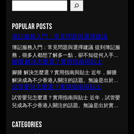
S
e
a
Popular Posts
r
c
簿記服務入門：常見問題與選擇建議
h
簿記服務入門：常見問題與選擇建議 提到簿記服
務，很多人都想了解多一點，卻不知從何入手。
腳腫 解決怎麼選？實用指南與貼士
市面上資訊繁多，真假難辨。以下整理了幾個值
得留意的重點，希望能幫助你更清晰地掌握簿記
腳腫 解決怎麼選？實用指南與貼士 近年，腳腫
服務的相關知識。 事前要留意甚麼 在做決定之
解決成為不少香港人關注的話題。無論是出於實
前，有幾點值得特別留意。首先，每個人的情況
試管嬰兒怎麼選？實用指南與貼士
際需要還是興趣，先對它有基本認識，都有助我
不盡相同，適合別人的未必適合自己；其次，資
們作出更明智的決定。這篇文章會從不同角度，
試管嬰兒怎麼選？實用指南與貼士 近年，試管嬰
訊來源是否可靠同樣關鍵。如有任何疑問，諮詢
和大家分享關於腳腫 解決的實用資訊。 它的重要
兒成為不少香港人關注的話題。無論是出於實際
相關範疇的專業人士，往往能得到更貼合個人需
性 認真了解腳腫 解決的好處顯而易見：當你清楚
需要還是興趣，先對它有基本認識，都有助我們
要的建議。 聰明選擇的方法 幾個簡單的方法，能
自己面對的選擇與條件，便更容易避開常見的陷
作出更明智的決定。這篇文章會從不同角度，和
Categories
幫你少走冤枉路：先設定清晰的目標與預算、收
阱，把時間與資源花在真正合適的地方，這也是
大家分享關於試管嬰兒的實用資訊。 它的重要性
集足夠的資料再比較，以及保留彈性以應對變