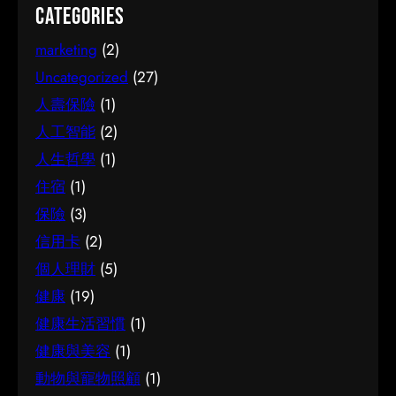
作出更明智的決定。這篇文章會從不同角度，和
Categories
幫你少走冤枉路：先設定清晰的目標與預算、收
阱，把時間與資源花在真正合適的地方，這也是
大家分享關於試管嬰兒的實用資訊。 它的重要性
集足夠的資料再比較，以及保留彈性以應對變
做足功課的價值所在。 事前要留意甚麼 在做決定
marketing
(2)
認真了解試管嬰兒的好處顯而易見：當你清楚自
化。把這些習慣養成，做選擇時自然更得心應
之前，有幾點值得特別留意。首先，每個人的情
己面對的選擇與條件，便更容易避開常見的陷
Uncategorized
(27)
手。 因應需要選擇 不同的情境，對簿記服務的要
況不盡相同，適合別人的未必適合自己；其次，
阱，把時間與資源花在真正合適的地方，這也是
人壽保險
(1)
求也不一樣。先想清楚自己最常遇到的情況與優
資訊來源是否可靠同樣關鍵。如有任何疑問，諮
做足功課的價值所在。 事前要留意甚麼 在做決定
人工智能
(2)
先考量，再作選擇，就能避免買了用不上、或選
詢相關範疇的專業人士，往往能得到更貼合個人
之前，有幾點值得特別留意。首先，每個人的情
了不合適的尷尬，讓每一分付出都用得其所。 如
人生哲學
(1)
需要的建議。 聰明選擇的方法 幾個簡單的方法，
況不盡相同，適合別人的未必適合自己；其次，
何選擇 在考慮簿記服務時，建議從自己的實際需
能幫你少走冤枉路：先設定清晰的目標與預算、
住宿
(1)
資訊來源是否可靠同樣關鍵。如有任何疑問，諮
要出發，比較不同選擇的特點與條件，而非單看
收集足夠的資料再比較，以及保留彈性以應對變
詢相關範疇的專業人士，往往能得到更貼合個人
保險
(3)
價錢或表面資訊。多參考可靠來源、細閱詳情，
化。把這些習慣養成，做選擇時自然更得心應
需要的建議。 聰明選擇的方法 幾個簡單的方法，
信用卡
(2)
有助找到最切合需要的方案。想進一步了解相關
手。 因應需要選擇 不同的情境，對腳腫 解決的
能幫你少走冤枉路：先設定清晰的目標與預算、
個人理財
(5)
資訊，可以參考簿記服務，當中有更詳細的介
要求也不一樣。先想清楚自己最常遇到的情況與
收集足夠的資料再比較，以及保留彈性以應對變
紹。 簿記服務是甚麼 要真正掌握簿記服務，第一
健康
(19)
優先考量，再作選擇，就能避免買了用不上、或
化。把這些習慣養成，做選擇時自然更得心應
步是建立正確的基礎認知。很多誤解往往源於資
選了不合適的尷尬，讓每一分付出都用得其所。
健康生活習慣
(1)
手。 因應需要選擇 不同的情境，對試管嬰兒的要
訊不足或一知半解，因此花點時間了解它的本質
如何選擇 在考慮腳腫 解決時，建議從自己的實際
求也不一樣。先想清楚自己最常遇到的情況與優
健康與美容
(1)
與背景，是值得的投資。 它的重要性 認真了解簿
需要出發，比較不同選擇的特點與條件，而非單
先考量，再作選擇，就能避免買了用不上、或選
動物與寵物照顧
(1)
記服務的好處顯而易見：當你清楚自己面對的選
看價錢或表面資訊。多參考可靠來源、細閱詳
了不合適的尷尬，讓每一分付出都用得其所。 如