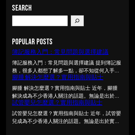
Search
S
e
a
Popular Posts
r
c
簿記服務入門：常見問題與選擇建議
h
簿記服務入門：常見問題與選擇建議 提到簿記服
務，很多人都想了解多一點，卻不知從何入手。
腳腫 解決怎麼選？實用指南與貼士
市面上資訊繁多，真假難辨。以下整理了幾個值
得留意的重點，希望能幫助你更清晰地掌握簿記
腳腫 解決怎麼選？實用指南與貼士 近年，腳腫
服務的相關知識。 事前要留意甚麼 在做決定之
解決成為不少香港人關注的話題。無論是出於實
前，有幾點值得特別留意。首先，每個人的情況
試管嬰兒怎麼選？實用指南與貼士
際需要還是興趣，先對它有基本認識，都有助我
不盡相同，適合別人的未必適合自己；其次，資
們作出更明智的決定。這篇文章會從不同角度，
試管嬰兒怎麼選？實用指南與貼士 近年，試管嬰
訊來源是否可靠同樣關鍵。如有任何疑問，諮詢
和大家分享關於腳腫 解決的實用資訊。 它的重要
兒成為不少香港人關注的話題。無論是出於實際
相關範疇的專業人士，往往能得到更貼合個人需
性 認真了解腳腫 解決的好處顯而易見：當你清楚
需要還是興趣，先對它有基本認識，都有助我們
要的建議。 聰明選擇的方法 幾個簡單的方法，能
自己面對的選擇與條件，便更容易避開常見的陷