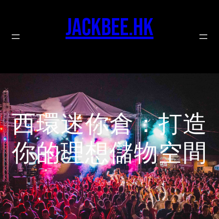
Skip
to
jackbee.hk
content
西環迷你倉：打造
你的理想儲物空間