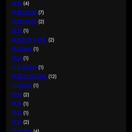
商業
(4)
擇與條件，便更容易避開常見的陷阱，把時間與
情，有助找到最切合需要的方案。想進一步了解
何選擇 在考慮試管嬰兒時，建議從自己的實際需
資源花在真正合適的地方，這也是做足功課的價
商業與創業
(7)
相關資訊，可以參考腳腫 解決，當中有更詳細的
要出發，比較不同選擇的特點與條件，而非單看
值所在。 結語 說到底，面對簿記服務，最重要的
介紹。 腳腫 解決是甚麼 要真正掌握腳腫 解決，
商業與市場
(2)
價錢或表面資訊。多參考可靠來源、細閱詳情，
是保持理性、做足功課，並按自己的實際情況作
第一步是建立正確的基礎認知。很多誤解往往源
有助找到最切合需要的方案。想進一步了解相關
家居
(1)
判斷。願這篇文章能成為你的實用參考，讓你在
於資訊不足或一知半解，因此花點時間了解它的
資訊，可以參考試管嬰兒，當中有更詳細的介
家庭與親子關係
(2)
選擇時更有信心。
本質與背景，是值得的投資。 總結 總括而言，了
紹。 試管嬰兒是甚麼 要真正掌握試管嬰兒，第一
家政服務
(1)
解腳腫 解決的關鍵在於掌握足夠資訊、認清自己
步是建立正確的基礎認知。很多誤解往往源於資
寵物
(1)
的需要，並在有需要時尋求專業意見。希望這篇
訊不足或一知半解，因此花點時間了解它的本質
分享能為你提供有用的參考，助你作出安心又合
小企業經營
(1)
與背景，是值得的投資。 總結 總括而言，了解試
適的決定。
居家設計與裝修
(12)
管嬰兒的關鍵在於掌握足夠資訊、認清自己的需
要，並在有需要時尋求專業意見。希望這篇分享
心理輔導
(1)
能為你提供有用的參考，助你作出安心又合適的
慈善
(2)
決定。
懷孕
(1)
手錶
(1)
投資
(2)
投資理財
(4)