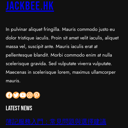
jackbee.hk
In pulvinar aliquet fringilla. Mauris commodo justo eu
dolor tristique iaculis. Proin sit amet velit iaculis, aliquet
massa vel, suscipit ante. Mauris iaculis erat at
pellentesque blandit. Morbi commodo enim at nulla
scelerisque gravida. Sed vulputate viverra vulputate.
Maecenas in scelerisque lorem, maximus ullamcorper
mauris.
Facebook
Twitter
YouTube
Instagram
Pinterest
Latest News
簿記服務入門：常見問題與選擇建議