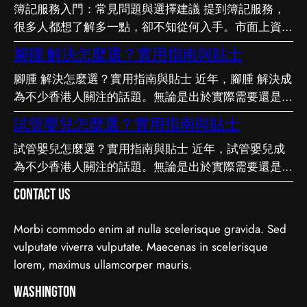
簿記服務入門：常見問題與選擇建議 提到簿記服務，
很多人都想了解多一點，卻不知從何入手。市面上資訊
繁多，真假難辨。以下整理了幾個值得留意的重點，希
腳腫 解決怎麼選？實用指南與貼士
望能幫助你更清晰地掌握簿記服務的相關知識。 事前
腳腫 解決怎麼選？實用指南與貼士 近年，腳腫 解決成
要留意甚麼 在做決定之前，有幾點值得特別留意。首
為不少香港人關注的話題。無論是出於實際需要還是興
先，每個人的情況不盡相同，適合別人的未必適合自
趣，先對它有基本認識，都有助我們作出更明智的決
己；其次，資訊來源是否可靠同樣關鍵。如有任何疑
試管嬰兒怎麼選？實用指南與貼士
定。這篇文章會從不同角度，和大家分享關於腳腫 解
問，諮詢相關範疇的專業人士，往往能得到更貼合個人
試管嬰兒怎麼選？實用指南與貼士 近年，試管嬰兒成
決的實用資訊。 它的重要性 認真了解腳腫 解決的好處
需要的建議。 聰明選擇的方法 幾個簡單的方法，能幫
為不少香港人關注的話題。無論是出於實際需要還是興
顯而易見：當你清楚自己面對的選擇與條件，便更容易
你少走冤枉路：先設定清晰的目標與預算、收集足夠的
趣，先對它有基本認識，都有助我們作出更明智的決
避開常見的陷阱，把時間與資源花在真正合適的地方，
資料再比較，以及保留彈性以應對變化。把這些習慣養
Contact Us
定。這篇文章會從不同角度，和大家分享關於試管嬰兒
這也是做足功課的價值所在。 事前要留意甚麼 在做決
成，做選擇時自然更得心應手。 因應需要選擇 不同的
的實用資訊。 它的重要性 認真了解試管嬰兒的好處顯
定之前，有幾點值得特別留意。首先，每個人的情況不
情境，對簿記服務的要求也不一樣。先想清楚自己最常
Morbi commodo enim at nulla scelerisque gravida. Sed
而易見：當你清楚自己面對的選擇與條件，便更容易避
盡相同，適合別人的未必適合自己；其次，資訊來源是
遇到的情況與優先考量，再作選擇，就能避免買了用不
vulputate viverra vulputate. Maecenas in scelerisque
開常見的陷阱，把時間與資源花在真正合適的地方，這
否可靠同樣關鍵。如有任何疑問，諮詢相關範疇的專業
上、或選了不合適的尷尬，讓每一分付出都用得其所。
lorem, maximus ullamcorper mauris.
也是做足功課的價值所在。 事前要留意甚麼 在做決定
人士，往往能得到更貼合個人需要的建議。 聰明選擇
如何選擇 在考慮簿記服務時，建議從自己的實際需要
之前，有幾點值得特別留意。首先，每個人的情況不盡
Washington
的方法 幾個簡單的方法，能幫你少走冤枉路：先設定
出發，比較不同選擇的特點與條件，而非單看價錢或表