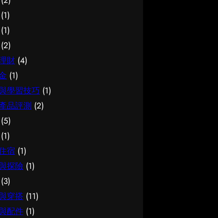
(2)
價值所在。 結語 說到底，面對簿
的介紹。 腳腫 解決是甚麼 要真正
面資訊。多參考可靠來源、細閱詳
(1)
記服務，最重要的是保持理性、做
掌握腳腫 解決，第一步是建立正
情，有助找到最切合需要的方案。
(1)
足功課，並按自己的實際情況作判
確的基礎認知。很多誤解往往源於
想進一步了解相關資訊，可以參考
(2)
斷。願這篇文章能成為你的實用參
資訊不足或一知半解，因此花點時
試管嬰兒，當中有更詳細的介紹。
考，讓你在選擇時更有信心。
間了解它的本質與背景，是值得的
試管嬰兒是甚麼 要真正掌握試管
理財
(4)
投資。 總結 總括而言，了解腳腫
嬰兒，第一步是建立正確的基礎認
金
(1)
解決的關鍵在於掌握足夠資訊、認
知。很多誤解往往源於資訊不足或
與學習技巧
(1)
清自己的需要，並在有需要時尋求
一知半解，因此花點時間了解它的
產品評測
(2)
專業意見。希望這篇分享能為你提
本質與背景，是值得的投資。 總
(5)
供有用的參考，助你作出安心又合
結 總括而言，了解試管嬰兒的關
適的決定。
鍵在於掌握足夠資訊、認清自己的
(1)
需要，並在有需要時尋求專業意
住宿
(1)
見。希望這篇分享能為你提供有用
與探險
(1)
的參考，助你作出安心又合適的決
(3)
定。
與穿搭
(11)
與配件
(1)