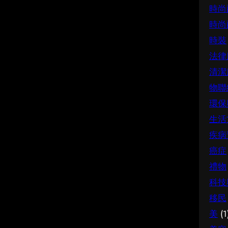
時尚
時尚
時裝
法律
清潔
物聯
環保
生活
疾病
癌症
禮物
科技
移民
美
(1