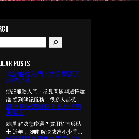
rch
ular Posts
簿記服務入門：常見問題與
選擇建議
簿記服務入門：常見問題與選擇建
議 提到簿記服務，很多人都想了
腳腫 解決怎麼選？實用指南
解多一點，卻不知從何入手。市面
與貼士
上資訊繁多，真假難辨。以下整理
了幾個值得留意的重點，希望能幫
腳腫 解決怎麼選？實用指南與貼
助你更清晰地掌握簿記服務的相關
士 近年，腳腫 解決成為不少香港