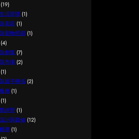
(19)
如何選擇 在考慮簿記服務時，建
法，能幫你少走冤枉路：先設定清
可靠同樣關鍵。如有任何疑問，諮
生活習慣
(1)
議從自己的實際需要出發，比較不
晰的目標與預算、收集足夠的資料
詢相關範疇的專業人士，往往能得
同選擇的特點與條件，而非單看價
再比較，以及保留彈性以應對變
到更貼合個人需要的建議。 聰明
與美容
(1)
錢或表面資訊。多參考可靠來源、
化。把這些習慣養成，做選擇時自
選擇的方法 幾個簡單的方法，能
與寵物照顧
(1)
細閱詳情，有助找到最切合需要的
然更得心應手。 因應需要選擇 不
幫你少走冤枉路：先設定清晰的目
(4)
方案。想進一步了解相關資訊，可
同的情境，對腳腫 解決的要求也
標與預算、收集足夠的資料再比
與創業
(7)
以參考簿記服務，當中有更詳細的
不一樣。先想清楚自己最常遇到的
較，以及保留彈性以應對變化。把
與市場
(2)
介紹。 簿記服務是甚麼 要真正掌
情況與優先考量，再作選擇，就能
這些習慣養成，做選擇時自然更得
(1)
握簿記服務，第一步是建立正確的
避免買了用不上、或選了不合適的
心應手。 因應需要選擇 不同的情
基礎認知。很多誤解往往源於資訊
尷尬，讓每一分付出都用得其所。
境，對試管嬰兒的要求也不一樣。
與親子關係
(2)
不足或一知半解，因此花點時間了
如何選擇 在考慮腳腫 解決時，建
先想清楚自己最常遇到的情況與優
服務
(1)
解它的本質與背景，是值得的投
議從自己的實際需要出發，比較不
先考量，再作選擇，就能避免買了
(1)
資。 它的重要性 認真了解簿記服
同選擇的特點與條件，而非單看價
用不上、或選了不合適的尷尬，讓
業經營
(1)
務的好處顯而易見：當你清楚自己
錢或表面資訊。多參考可靠來源、
每一分付出都用得其所。 如何選
設計與裝修
(12)
面對的選擇與條件，便更容易避開
細閱詳情，有助找到最切合需要的
擇 在考慮試管嬰兒時，建議從自
常見的陷阱，把時間與資源花在真
方案。想進一步了解相關資訊，可
己的實際需要出發，比較不同選擇
輔導
(1)
正合適的地方，這也是做足功課的
以參考腳腫 解決，當中有更詳細
的特點與條件，而非單看價錢或表