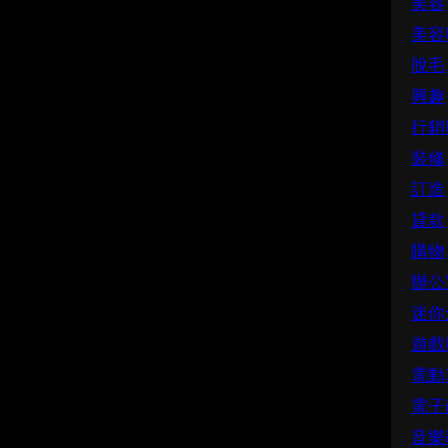
美容
美容
脫毛
興趣
行銷
裝修
訂造
貸款
購物
辦公
迷你
遊戲
電動
電子
音樂