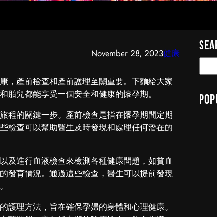
Sea
November 28, 2023
健康
S
e
康，產前檢查和產前護理至關重要。下麵給大家
a
和胎兒都能享受一個安全和健康的懷孕期。
Pop
r
c
旅程的關鍵一步。產前檢查是指在懷孕期間定期
h
些檢查可以幫助醫生及時發現和處理任何潛在的
以及進行血液檢查來檢測各種健康問題，如貧血
的發育情況。通過這些檢查，醫生可以提前發現
。
的護理方法，旨在確保孕婦的身體和心理健康。