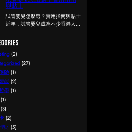
試管嬰兒怎麼選？實用指南
知識。 事前要留意甚麼 在做決定
人關注的話題。無論是出於實際需
與貼士
之前，有幾點值得特別留意。首
要還是興趣，先對它有基本認識，
先，每個人的情況不盡相同，適合
都有助我們作出更明智的決定。這
試管嬰兒怎麼選？實用指南與貼士
別人的未必適合自己；其次，資訊
篇文章會從不同角度，和大家分享
近年，試管嬰兒成為不少香港人關
來源是否可靠同樣關鍵。如有任何
關於腳腫 解決的實用資訊。 它的
注的話題。無論是出於實際需要還
疑問，諮詢相關範疇的專業人士，
重要性 認真了解腳腫 解決的好處
是興趣，先對它有基本認識，都有
egories
往往能得到更貼合個人需要的建
顯而易見：當你清楚自己面對的選
助我們作出更明智的決定。這篇文
eting
(2)
議。 聰明選擇的方法 幾個簡單的
擇與條件，便更容易避開常見的陷
章會從不同角度，和大家分享關於
方法，能幫你少走冤枉路：先設定
阱，把時間與資源花在真正合適的
試管嬰兒的實用資訊。 它的重要
tegorized
(27)
清晰的目標與預算、收集足夠的資
地方，這也是做足功課的價值所
性 認真了解試管嬰兒的好處顯而
保險
(1)
料再比較，以及保留彈性以應對變
在。 事前要留意甚麼 在做決定之
易見：當你清楚自己面對的選擇與
智能
(2)
化。把這些習慣養成，做選擇時自
前，有幾點值得特別留意。首先，
條件，便更容易避開常見的陷阱，
哲學
(1)
然更得心應手。 因應需要選擇 不
每個人的情況不盡相同，適合別人
把時間與資源花在真正合適的地
(1)
同的情境，對簿記服務的要求也不
的未必適合自己；其次，資訊來源
方，這也是做足功課的價值所在。
一樣。先想清楚自己最常遇到的情
是否可靠同樣關鍵。如有任何疑
事前要留意甚麼 在做決定之前，
(3)
況與優先考量，再作選擇，就能避
問，諮詢相關範疇的專業人士，往
有幾點值得特別留意。首先，每個
卡
(2)
免買了用不上、或選了不合適的尷
往能得到更貼合個人需要的建議。
人的情況不盡相同，適合別人的未
理財
(5)
尬，讓每一分付出都用得其所。
聰明選擇的方法 幾個簡單的方
必適合自己；其次，資訊來源是否