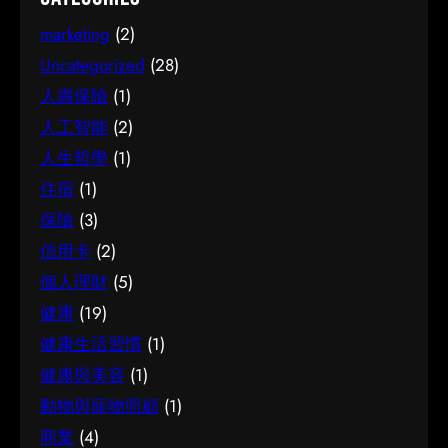
訊來源是否可靠同樣關鍵。如有任何疑問，諮詢
和大家分享關於腳腫 解決的實用資訊。 它的重要
相關範疇的專業人士，往往能得到更貼合個人需
marketing
(2)
性 認真了解腳腫 解決的好處顯而易見：當你清楚
要的建議。 聰明選擇的方法 幾個簡單的方法，能
自己面對的選擇與條件，便更容易避開常見的陷
Uncategorized
(28)
幫你少走冤枉路：先設定清晰的目標與預算、收
阱，把時間與資源花在真正合適的地方，這也是
人壽保險
(1)
集足夠的資料再比較，以及保留彈性以應對變
做足功課的價值所在。 事前要留意甚麼 在做決定
人工智能
(2)
化。把這些習慣養成，做選擇時自然更得心應
之前，有幾點值得特別留意。首先，每個人的情
人生哲學
(1)
手。 因應需要選擇 不同的情境，對簿記服務的要
況不盡相同，適合別人的未必適合自己；其次，
求也不一樣。先想清楚自己最常遇到的情況與優
住宿
(1)
資訊來源是否可靠同樣關鍵。如有任何疑問，諮
先考量，再作選擇，就能避免買了用不上、或選
詢相關範疇的專業人士，往往能得到更貼合個人
保險
(3)
了不合適的尷尬，讓每一分付出都用得其所。 如
需要的建議。 聰明選擇的方法 幾個簡單的方法，
信用卡
(2)
何選擇 在考慮簿記服務時，建議從自己的實際需
能幫你少走冤枉路：先設定清晰的目標與預算、
個人理財
(5)
要出發，比較不同選擇的特點與條件，而非單看
收集足夠的資料再比較，以及保留彈性以應對變
健康
(19)
價錢或表面資訊。多參考可靠來源、細閱詳情，
化。把這些習慣養成，做選擇時自然更得心應
有助找到最切合需要的方案。想進一步了解相關
健康生活習慣
(1)
手。 因應需要選擇 不同的情境，對腳腫 解決的
資訊，可以參考簿記服務，當中有更詳細的介
要求也不一樣。先想清楚自己最常遇到的情況與
健康與美容
(1)
紹。 簿記服務是甚麼 要真正掌握簿記服務，第一
優先考量，再作選擇，就能避免買了用不上、或
動物與寵物照顧
(1)
步是建立正確的基礎認知。很多誤解往往源於資
選了不合適的尷尬，讓每一分付出都用得其所。
商業
(4)
訊不足或一知半解，因此花點時間了解它的本質