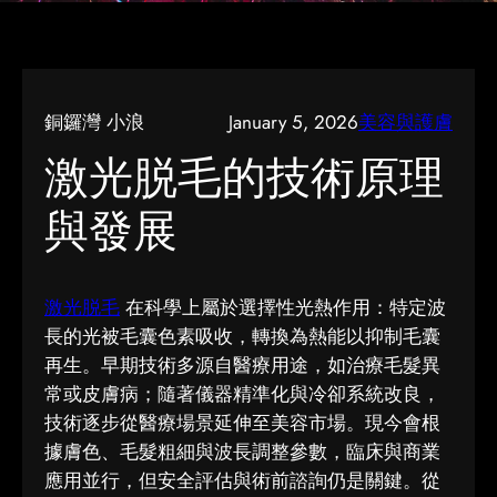
銅鑼灣 小浪
January 5, 2026
美容與護膚
激光脱毛的技術原理
與發展
激光脱毛
在科學上屬於選擇性光熱作用：特定波
長的光被毛囊色素吸收，轉換為熱能以抑制毛囊
再生。早期技術多源自醫療用途，如治療毛髮異
常或皮膚病；隨著儀器精準化與冷卻系統改良，
技術逐步從醫療場景延伸至美容市場。現今會根
據膚色、毛髮粗細與波長調整參數，臨床與商業
應用並行，但安全評估與術前諮詢仍是關鍵。從