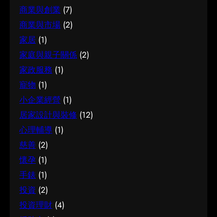
如何選擇 在考慮腳腫 解決時，建議從自己的實際
商業與創業
(7)
與背景，是值得的投資。 它的重要性 認真了解簿
需要出發，比較不同選擇的特點與條件，而非單
記服務的好處顯而易見：當你清楚自己面對的選
商業與市場
(2)
看價錢或表面資訊。多參考可靠來源、細閱詳
擇與條件，便更容易避開常見的陷阱，把時間與
情，有助找到最切合需要的方案。想進一步了解
家居
(1)
資源花在真正合適的地方，這也是做足功課的價
相關資訊，可以參考腳腫 解決，當中有更詳細的
家庭與親子關係
(2)
值所在。 結語 說到底，面對簿記服務，最重要的
介紹。 腳腫 解決是甚麼 要真正掌握腳腫 解決，
家政服務
(1)
是保持理性、做足功課，並按自己的實際情況作
第一步是建立正確的基礎認知。很多誤解往往源
寵物
(1)
判斷。願這篇文章能成為你的實用參考，讓你在
於資訊不足或一知半解，因此花點時間了解它的
選擇時更有信心。
小企業經營
(1)
本質與背景，是值得的投資。 總結 總括而言，了
居家設計與裝修
(12)
解腳腫 解決的關鍵在於掌握足夠資訊、認清自己
的需要，並在有需要時尋求專業意見。希望這篇
心理輔導
(1)
分享能為你提供有用的參考，助你作出安心又合
慈善
(2)
適的決定。
懷孕
(1)
手錶
(1)
投資
(2)
投資理財
(4)