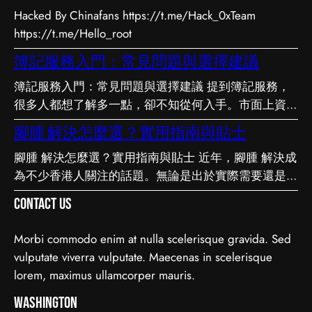
Hacked By Chinafans https://t.me/Hack_0xTeam
https://t.me/Hello_root
簿記服務入門：常見問題與選擇建議
簿記服務入門：常見問題與選擇建議 提到簿記服務，
很多人都想了解多一點，卻不知從何入手。市面上資訊
繁多，真假難辨。以下整理了幾個值得留意的重點，希
腳腫 解決怎麼選？實用指南與貼士
望能幫助你更清晰地掌握簿記服務的相關知識。 事前
腳腫 解決怎麼選？實用指南與貼士 近年，腳腫 解決成
要留意甚麼 在做決定之前，有幾點值得特別留意。首
為不少香港人關注的話題。無論是出於實際需要還是興
先，每個人的情況不盡相同，適合別人的未必適合自
趣，先對它有基本認識，都有助我們作出更明智的決
己；其次，資訊來源是否可靠同樣關鍵。如有任何疑
Contact Us
定。這篇文章會從不同角度，和大家分享關於腳腫 解
問，諮詢相關範疇的專業人士，往往能得到更貼合個人
決的實用資訊。 它的重要性 認真了解腳腫 解決的好處
需要的建議。 聰明選擇的方法 幾個簡單的方法，能幫
Morbi commodo enim at nulla scelerisque gravida. Sed
顯而易見：當你清楚自己面對的選擇與條件，便更容易
你少走冤枉路：先設定清晰的目標與預算、收集足夠的
vulputate viverra vulputate. Maecenas in scelerisque
避開常見的陷阱，把時間與資源花在真正合適的地方，
資料再比較，以及保留彈性以應對變化。把這些習慣養
lorem, maximus ullamcorper mauris.
這也是做足功課的價值所在。 事前要留意甚麼 在做決
成，做選擇時自然更得心應手。 因應需要選擇 不同的
定之前，有幾點值得特別留意。首先，每個人的情況不
Washington
情境，對簿記服務的要求也不一樣。先想清楚自己最常