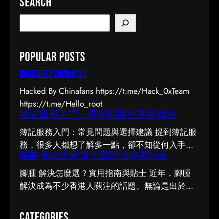
Search
S
e
a
Popular Posts
r
c
Hacked by Chinafans
h
Hacked By Chinafans https://t.me/Hack_0xTeam
https://t.me/Hello_root
簿記服務入門：常見問題與選擇建議
簿記服務入門：常見問題與選擇建議 提到簿記服
務，很多人都想了解多一點，卻不知從何入手。
腳腫 解決怎麼選？實用指南與貼士
市面上資訊繁多，真假難辨。以下整理了幾個值
得留意的重點，希望能幫助你更清晰地掌握簿記
腳腫 解決怎麼選？實用指南與貼士 近年，腳腫
服務的相關知識。 事前要留意甚麼 在做決定之
解決成為不少香港人關注的話題。無論是出於實
前，有幾點值得特別留意。首先，每個人的情況
際需要還是興趣，先對它有基本認識，都有助我
不盡相同，適合別人的未必適合自己；其次，資
們作出更明智的決定。這篇文章會從不同角度，
Categories