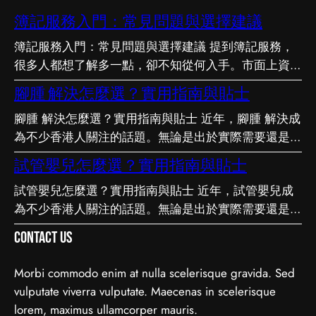
簿記服務入門：常見問題與選擇建議
簿記服務入門：常見問題與選擇建議 提到簿記服務，
很多人都想了解多一點，卻不知從何入手。市面上資訊
繁多，真假難辨。以下整理了幾個值得留意的重點，希
腳腫 解決怎麼選？實用指南與貼士
望能幫助你更清晰地掌握簿記服務的相關知識。 事前
腳腫 解決怎麼選？實用指南與貼士 近年，腳腫 解決成
要留意甚麼 在做決定之前，有幾點值得特別留意。首
為不少香港人關注的話題。無論是出於實際需要還是興
先，每個人的情況不盡相同，適合別人的未必適合自
趣，先對它有基本認識，都有助我們作出更明智的決
己；其次，資訊來源是否可靠同樣關鍵。如有任何疑
試管嬰兒怎麼選？實用指南與貼士
定。這篇文章會從不同角度，和大家分享關於腳腫 解
問，諮詢相關範疇的專業人士，往往能得到更貼合個人
試管嬰兒怎麼選？實用指南與貼士 近年，試管嬰兒成
決的實用資訊。 它的重要性 認真了解腳腫 解決的好處
需要的建議。 聰明選擇的方法 幾個簡單的方法，能幫
為不少香港人關注的話題。無論是出於實際需要還是興
顯而易見：當你清楚自己面對的選擇與條件，便更容易
你少走冤枉路：先設定清晰的目標與預算、收集足夠的
趣，先對它有基本認識，都有助我們作出更明智的決
避開常見的陷阱，把時間與資源花在真正合適的地方，
資料再比較，以及保留彈性以應對變化。把這些習慣養
Contact Us
定。這篇文章會從不同角度，和大家分享關於試管嬰兒
這也是做足功課的價值所在。 事前要留意甚麼 在做決
成，做選擇時自然更得心應手。 因應需要選擇 不同的
的實用資訊。 它的重要性 認真了解試管嬰兒的好處顯
定之前，有幾點值得特別留意。首先，每個人的情況不
情境，對簿記服務的要求也不一樣。先想清楚自己最常
Morbi commodo enim at nulla scelerisque gravida. Sed
而易見：當你清楚自己面對的選擇與條件，便更容易避
盡相同，適合別人的未必適合自己；其次，資訊來源是
遇到的情況與優先考量，再作選擇，就能避免買了用不
vulputate viverra vulputate. Maecenas in scelerisque
開常見的陷阱，把時間與資源花在真正合適的地方，這
否可靠同樣關鍵。如有任何疑問，諮詢相關範疇的專業
上、或選了不合適的尷尬，讓每一分付出都用得其所。
lorem, maximus ullamcorper mauris.