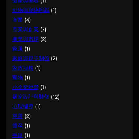
求也不一樣。先想清楚自己最常遇到的情況與優
健康與美容
(1)
與背景，是值得的投資。 它的重要性 認真了解簿
需要出發，比較不同選擇的特點與條件，而非單
先考量，再作選擇，就能避免買了用不上、或選
動物與寵物照顧
(1)
記服務的好處顯而易見：當你清楚自己面對的選
看價錢或表面資訊。多參考可靠來源、細閱詳
了不合適的尷尬，讓每一分付出都用得其所。 如
商業
(4)
擇與條件，便更容易避開常見的陷阱，把時間與
情，有助找到最切合需要的方案。想進一步了解
何選擇 在考慮試管嬰兒時，建議從自己的實際需
資源花在真正合適的地方，這也是做足功課的價
商業與創業
(7)
相關資訊，可以參考腳腫 解決，當中有更詳細的
要出發，比較不同選擇的特點與條件，而非單看
值所在。 結語 說到底，面對簿記服務，最重要的
介紹。 腳腫 解決是甚麼 要真正掌握腳腫 解決，
商業與市場
(2)
價錢或表面資訊。多參考可靠來源、細閱詳情，
是保持理性、做足功課，並按自己的實際情況作
第一步是建立正確的基礎認知。很多誤解往往源
有助找到最切合需要的方案。想進一步了解相關
家居
(1)
判斷。願這篇文章能成為你的實用參考，讓你在
於資訊不足或一知半解，因此花點時間了解它的
資訊，可以參考試管嬰兒，當中有更詳細的介
家庭與親子關係
(2)
選擇時更有信心。
本質與背景，是值得的投資。 總結 總括而言，了
紹。 試管嬰兒是甚麼 要真正掌握試管嬰兒，第一
家政服務
(1)
解腳腫 解決的關鍵在於掌握足夠資訊、認清自己
步是建立正確的基礎認知。很多誤解往往源於資
寵物
(1)
的需要，並在有需要時尋求專業意見。希望這篇
訊不足或一知半解，因此花點時間了解它的本質
分享能為你提供有用的參考，助你作出安心又合
小企業經營
(1)
與背景，是值得的投資。 總結 總括而言，了解試
適的決定。
居家設計與裝修
(12)
管嬰兒的關鍵在於掌握足夠資訊、認清自己的需
要，並在有需要時尋求專業意見。希望這篇分享
心理輔導
(1)
能為你提供有用的參考，助你作出安心又合適的
慈善
(2)
決定。
懷孕
(1)
手錶
(1)