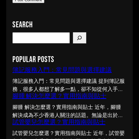
Search
S
e
a
Popular Posts
r
c
簿記服務入門：常見問題與選擇建議
h
簿記服務入門：常見問題與選擇建議 提到簿記服
務，很多人都想了解多一點，卻不知從何入手。
腳腫 解決怎麼選？實用指南與貼士
市面上資訊繁多，真假難辨。以下整理了幾個值
得留意的重點，希望能幫助你更清晰地掌握簿記
腳腫 解決怎麼選？實用指南與貼士 近年，腳腫
服務的相關知識。 事前要留意甚麼 在做決定之
解決成為不少香港人關注的話題。無論是出於實
前，有幾點值得特別留意。首先，每個人的情況
試管嬰兒怎麼選？實用指南與貼士
際需要還是興趣，先對它有基本認識，都有助我
不盡相同，適合別人的未必適合自己；其次，資
們作出更明智的決定。這篇文章會從不同角度，
試管嬰兒怎麼選？實用指南與貼士 近年，試管嬰
訊來源是否可靠同樣關鍵。如有任何疑問，諮詢