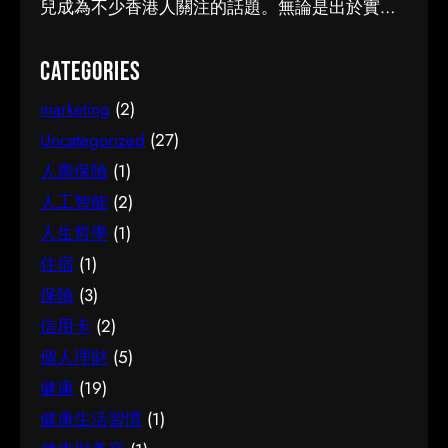
和大家分享關於腳腫 解決的實用資訊。 它的重要
兒成為不少香港人關注的話題。無論是出於實際
相關範疇的專業人士，往往能得到更貼合個人需
性 認真了解腳腫 解決的好處顯而易見：當你清楚
需要還是興趣，先對它有基本認識，都有助我們
要的建議。 聰明選擇的方法 幾個簡單的方法，能
自己面對的選擇與條件，便更容易避開常見的陷
作出更明智的決定。這篇文章會從不同角度，和
Categories
幫你少走冤枉路：先設定清晰的目標與預算、收
阱，把時間與資源花在真正合適的地方，這也是
大家分享關於試管嬰兒的實用資訊。 它的重要性
集足夠的資料再比較，以及保留彈性以應對變
做足功課的價值所在。 事前要留意甚麼 在做決定
marketing
(2)
認真了解試管嬰兒的好處顯而易見：當你清楚自
化。把這些習慣養成，做選擇時自然更得心應
之前，有幾點值得特別留意。首先，每個人的情
己面對的選擇與條件，便更容易避開常見的陷
Uncategorized
(27)
手。 因應需要選擇 不同的情境，對簿記服務的要
況不盡相同，適合別人的未必適合自己；其次，
阱，把時間與資源花在真正合適的地方，這也是
人壽保險
(1)
求也不一樣。先想清楚自己最常遇到的情況與優
資訊來源是否可靠同樣關鍵。如有任何疑問，諮
做足功課的價值所在。 事前要留意甚麼 在做決定
人工智能
(2)
先考量，再作選擇，就能避免買了用不上、或選
詢相關範疇的專業人士，往往能得到更貼合個人
之前，有幾點值得特別留意。首先，每個人的情
了不合適的尷尬，讓每一分付出都用得其所。 如
人生哲學
(1)
需要的建議。 聰明選擇的方法 幾個簡單的方法，
況不盡相同，適合別人的未必適合自己；其次，
何選擇 在考慮簿記服務時，建議從自己的實際需
能幫你少走冤枉路：先設定清晰的目標與預算、
住宿
(1)
資訊來源是否可靠同樣關鍵。如有任何疑問，諮
要出發，比較不同選擇的特點與條件，而非單看
收集足夠的資料再比較，以及保留彈性以應對變
詢相關範疇的專業人士，往往能得到更貼合個人
保險
(3)
價錢或表面資訊。多參考可靠來源、細閱詳情，
化。把這些習慣養成，做選擇時自然更得心應
需要的建議。 聰明選擇的方法 幾個簡單的方法，
信用卡
(2)
有助找到最切合需要的方案。想進一步了解相關
手。 因應需要選擇 不同的情境，對腳腫 解決的
能幫你少走冤枉路：先設定清晰的目標與預算、
個人理財
(5)
資訊，可以參考簿記服務，當中有更詳細的介
要求也不一樣。先想清楚自己最常遇到的情況與
收集足夠的資料再比較，以及保留彈性以應對變
紹。 簿記服務是甚麼 要真正掌握簿記服務，第一
健康
(19)
優先考量，再作選擇，就能避免買了用不上、或
化。把這些習慣養成，做選擇時自然更得心應
步是建立正確的基礎認知。很多誤解往往源於資
選了不合適的尷尬，讓每一分付出都用得其所。
健康生活習慣
(1)
手。 因應需要選擇 不同的情境，對試管嬰兒的要
訊不足或一知半解，因此花點時間了解它的本質
如何選擇 在考慮腳腫 解決時，建議從自己的實際