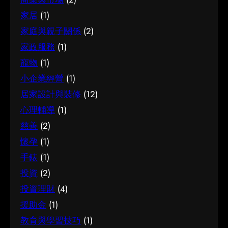
價錢或表面資訊。多參考可靠來源、細閱詳情，
是保持理性、做足功課，並按自己的實際情況作
第一步是建立正確的基礎認知。很多誤解往往源
有助找到最切合需要的方案。想進一步了解相關
家居
(1)
判斷。願這篇文章能成為你的實用參考，讓你在
於資訊不足或一知半解，因此花點時間了解它的
資訊，可以參考試管嬰兒，當中有更詳細的介
家庭與親子關係
(2)
選擇時更有信心。
本質與背景，是值得的投資。 總結 總括而言，了
紹。 試管嬰兒是甚麼 要真正掌握試管嬰兒，第一
家政服務
(1)
解腳腫 解決的關鍵在於掌握足夠資訊、認清自己
步是建立正確的基礎認知。很多誤解往往源於資
寵物
(1)
的需要，並在有需要時尋求專業意見。希望這篇
訊不足或一知半解，因此花點時間了解它的本質
分享能為你提供有用的參考，助你作出安心又合
小企業經營
(1)
與背景，是值得的投資。 總結 總括而言，了解試
適的決定。
居家設計與裝修
(12)
管嬰兒的關鍵在於掌握足夠資訊、認清自己的需
要，並在有需要時尋求專業意見。希望這篇分享
心理輔導
(1)
能為你提供有用的參考，助你作出安心又合適的
慈善
(2)
決定。
懷孕
(1)
手錶
(1)
投資
(2)
投資理財
(4)
援助金
(1)
教育與學習技巧
(1)