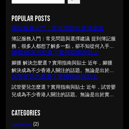
e
a
Popular Posts
r
c
簿記服務入門：常見問題與選擇建議
h
簿記服務入門：常見問題與選擇建議 提到簿記服
務，很多人都想了解多一點，卻不知從何入手。
腳腫 解決怎麼選？實用指南與貼士
市面上資訊繁多，真假難辨。以下整理了幾個值
得留意的重點，希望能幫助你更清晰地掌握簿記
腳腫 解決怎麼選？實用指南與貼士 近年，腳腫
服務的相關知識。 事前要留意甚麼 在做決定之
解決成為不少香港人關注的話題。無論是出於實
前，有幾點值得特別留意。首先，每個人的情況
試管嬰兒怎麼選？實用指南與貼士
際需要還是興趣，先對它有基本認識，都有助我
不盡相同，適合別人的未必適合自己；其次，資
們作出更明智的決定。這篇文章會從不同角度，
試管嬰兒怎麼選？實用指南與貼士 近年，試管嬰
訊來源是否可靠同樣關鍵。如有任何疑問，諮詢
和大家分享關於腳腫 解決的實用資訊。 它的重要
兒成為不少香港人關注的話題。無論是出於實際
相關範疇的專業人士，往往能得到更貼合個人需
性 認真了解腳腫 解決的好處顯而易見：當你清楚
需要還是興趣，先對它有基本認識，都有助我們
要的建議。 聰明選擇的方法 幾個簡單的方法，能
自己面對的選擇與條件，便更容易避開常見的陷
作出更明智的決定。這篇文章會從不同角度，和
Categories
幫你少走冤枉路：先設定清晰的目標與預算、收
阱，把時間與資源花在真正合適的地方，這也是
大家分享關於試管嬰兒的實用資訊。 它的重要性
集足夠的資料再比較，以及保留彈性以應對變
做足功課的價值所在。 事前要留意甚麼 在做決定
marketing
(2)
認真了解試管嬰兒的好處顯而易見：當你清楚自
化。把這些習慣養成，做選擇時自然更得心應