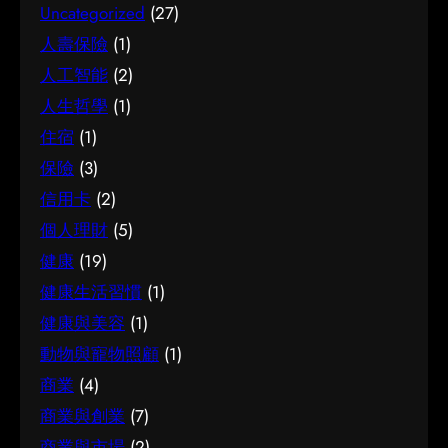
之前，有幾點值得特別留意。首先，每個人的情
己面對的選擇與條件，便更容易避開常見的陷
Uncategorized
(27)
手。 因應需要選擇 不同的情境，對簿記服務的要
況不盡相同，適合別人的未必適合自己；其次，
阱，把時間與資源花在真正合適的地方，這也是
人壽保險
(1)
求也不一樣。先想清楚自己最常遇到的情況與優
資訊來源是否可靠同樣關鍵。如有任何疑問，諮
做足功課的價值所在。 事前要留意甚麼 在做決定
人工智能
(2)
先考量，再作選擇，就能避免買了用不上、或選
詢相關範疇的專業人士，往往能得到更貼合個人
之前，有幾點值得特別留意。首先，每個人的情
了不合適的尷尬，讓每一分付出都用得其所。 如
人生哲學
(1)
需要的建議。 聰明選擇的方法 幾個簡單的方法，
況不盡相同，適合別人的未必適合自己；其次，
何選擇 在考慮簿記服務時，建議從自己的實際需
能幫你少走冤枉路：先設定清晰的目標與預算、
住宿
(1)
資訊來源是否可靠同樣關鍵。如有任何疑問，諮
要出發，比較不同選擇的特點與條件，而非單看
收集足夠的資料再比較，以及保留彈性以應對變
詢相關範疇的專業人士，往往能得到更貼合個人
保險
(3)
價錢或表面資訊。多參考可靠來源、細閱詳情，
化。把這些習慣養成，做選擇時自然更得心應
需要的建議。 聰明選擇的方法 幾個簡單的方法，
信用卡
(2)
有助找到最切合需要的方案。想進一步了解相關
手。 因應需要選擇 不同的情境，對腳腫 解決的
能幫你少走冤枉路：先設定清晰的目標與預算、
個人理財
(5)
資訊，可以參考簿記服務，當中有更詳細的介
要求也不一樣。先想清楚自己最常遇到的情況與
收集足夠的資料再比較，以及保留彈性以應對變
紹。 簿記服務是甚麼 要真正掌握簿記服務，第一
健康
(19)
優先考量，再作選擇，就能避免買了用不上、或
化。把這些習慣養成，做選擇時自然更得心應
步是建立正確的基礎認知。很多誤解往往源於資
選了不合適的尷尬，讓每一分付出都用得其所。
健康生活習慣
(1)
手。 因應需要選擇 不同的情境，對試管嬰兒的要
訊不足或一知半解，因此花點時間了解它的本質
如何選擇 在考慮腳腫 解決時，建議從自己的實際
求也不一樣。先想清楚自己最常遇到的情況與優
健康與美容
(1)
與背景，是值得的投資。 它的重要性 認真了解簿
需要出發，比較不同選擇的特點與條件，而非單
先考量，再作選擇，就能避免買了用不上、或選
動物與寵物照顧
(1)
記服務的好處顯而易見：當你清楚自己面對的選
看價錢或表面資訊。多參考可靠來源、細閱詳
了不合適的尷尬，讓每一分付出都用得其所。 如
商業
(4)
擇與條件，便更容易避開常見的陷阱，把時間與
情，有助找到最切合需要的方案。想進一步了解
何選擇 在考慮試管嬰兒時，建議從自己的實際需
資源花在真正合適的地方，這也是做足功課的價
商業與創業
(7)
相關資訊，可以參考腳腫 解決，當中有更詳細的
要出發，比較不同選擇的特點與條件，而非單看
值所在。 結語 說到底，面對簿記服務，最重要的
介紹。 腳腫 解決是甚麼 要真正掌握腳腫 解決，
商業與市場
(2)