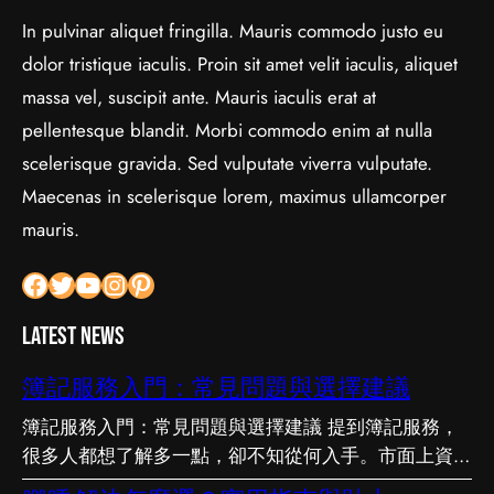
In pulvinar aliquet fringilla. Mauris commodo justo eu
dolor tristique iaculis. Proin sit amet velit iaculis, aliquet
massa vel, suscipit ante. Mauris iaculis erat at
pellentesque blandit. Morbi commodo enim at nulla
scelerisque gravida. Sed vulputate viverra vulputate.
Maecenas in scelerisque lorem, maximus ullamcorper
mauris.
Facebook
Twitter
YouTube
Instagram
Pinterest
Latest News
簿記服務入門：常見問題與選擇建議
簿記服務入門：常見問題與選擇建議 提到簿記服務，
很多人都想了解多一點，卻不知從何入手。市面上資訊
繁多，真假難辨。以下整理了幾個值得留意的重點，希