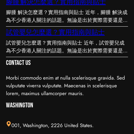
腳腫 解決怎麼選？實用指南與貼士
望能幫助你更清晰地掌握簿記服務的相關知識。 事前
腳腫 解決怎麼選？實用指南與貼士 近年，腳腫 解決成
要留意甚麼 在做決定之前，有幾點值得特別留意。首
為不少香港人關注的話題。無論是出於實際需要還是興
先，每個人的情況不盡相同，適合別人的未必適合自
趣，先對它有基本認識，都有助我們作出更明智的決
己；其次，資訊來源是否可靠同樣關鍵。如有任何疑
試管嬰兒怎麼選？實用指南與貼士
定。這篇文章會從不同角度，和大家分享關於腳腫 解
問，諮詢相關範疇的專業人士，往往能得到更貼合個人
試管嬰兒怎麼選？實用指南與貼士 近年，試管嬰兒成
決的實用資訊。 它的重要性 認真了解腳腫 解決的好處
需要的建議。 聰明選擇的方法 幾個簡單的方法，能幫
為不少香港人關注的話題。無論是出於實際需要還是興
顯而易見：當你清楚自己面對的選擇與條件，便更容易
你少走冤枉路：先設定清晰的目標與預算、收集足夠的
趣，先對它有基本認識，都有助我們作出更明智的決
避開常見的陷阱，把時間與資源花在真正合適的地方，
資料再比較，以及保留彈性以應對變化。把這些習慣養
Contact Us
定。這篇文章會從不同角度，和大家分享關於試管嬰兒
這也是做足功課的價值所在。 事前要留意甚麼 在做決
成，做選擇時自然更得心應手。 因應需要選擇 不同的
的實用資訊。 它的重要性 認真了解試管嬰兒的好處顯
定之前，有幾點值得特別留意。首先，每個人的情況不
情境，對簿記服務的要求也不一樣。先想清楚自己最常
Morbi commodo enim at nulla scelerisque gravida. Sed
而易見：當你清楚自己面對的選擇與條件，便更容易避
盡相同，適合別人的未必適合自己；其次，資訊來源是
遇到的情況與優先考量，再作選擇，就能避免買了用不
vulputate viverra vulputate. Maecenas in scelerisque
開常見的陷阱，把時間與資源花在真正合適的地方，這
否可靠同樣關鍵。如有任何疑問，諮詢相關範疇的專業
上、或選了不合適的尷尬，讓每一分付出都用得其所。
lorem, maximus ullamcorper mauris.
也是做足功課的價值所在。 事前要留意甚麼 在做決定
人士，往往能得到更貼合個人需要的建議。 聰明選擇
如何選擇 在考慮簿記服務時，建議從自己的實際需要
之前，有幾點值得特別留意。首先，每個人的情況不盡
Washington
的方法 幾個簡單的方法，能幫你少走冤枉路：先設定
出發，比較不同選擇的特點與條件，而非單看價錢或表
相同，適合別人的未必適合自己；其次，資訊來源是否
清晰的目標與預算、收集足夠的資料再比較，以及保留
面資訊。多參考可靠來源、細閱詳情，有助找到最切合
可靠同樣關鍵。如有任何疑問，諮詢相關範疇的專業人
彈性以應對變化。把這些習慣養成，做選擇時自然更得
需要的方案。想進一步了解相關資訊，可以參考簿記服
001, Washington, 2226 United States.
士，往往能得到更貼合個人需要的建議。 聰明選擇的
心應手。 因應需要選擇 不同的情境，對腳腫 解決的要
務，當中有更詳細的介紹。 簿記服務是甚麼 要真正掌