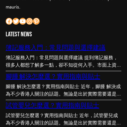
mauris.
Facebook
Twitter
YouTube
Instagram
Pinterest
Latest News
簿記服務入門：常見問題與選擇建議
簿記服務入門：常見問題與選擇建議 提到簿記服務，
很多人都想了解多一點，卻不知從何入手。市面上資訊
繁多，真假難辨。以下整理了幾個值得留意的重點，希
腳腫 解決怎麼選？實用指南與貼士
望能幫助你更清晰地掌握簿記服務的相關知識。 事前
腳腫 解決怎麼選？實用指南與貼士 近年，腳腫 解決成
要留意甚麼 在做決定之前，有幾點值得特別留意。首
為不少香港人關注的話題。無論是出於實際需要還是興
先，每個人的情況不盡相同，適合別人的未必適合自
趣，先對它有基本認識，都有助我們作出更明智的決
己；其次，資訊來源是否可靠同樣關鍵。如有任何疑
試管嬰兒怎麼選？實用指南與貼士
定。這篇文章會從不同角度，和大家分享關於腳腫 解
問，諮詢相關範疇的專業人士，往往能得到更貼合個人
試管嬰兒怎麼選？實用指南與貼士 近年，試管嬰兒成
決的實用資訊。 它的重要性 認真了解腳腫 解決的好處
需要的建議。 聰明選擇的方法 幾個簡單的方法，能幫
為不少香港人關注的話題。無論是出於實際需要還是興
顯而易見：當你清楚自己面對的選擇與條件，便更容易
你少走冤枉路：先設定清晰的目標與預算、收集足夠的