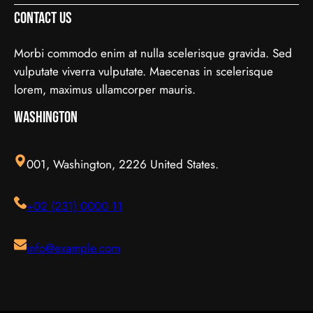
趣，先對它有基本認識，都有助我們作出更明智的決
避開常見的陷阱，把時間與資源花在真正合適的地方，
資料再比較，以及保留彈性以應對變化。把這些習慣養
Contact Us
定。這篇文章會從不同角度，和大家分享關於試管嬰兒
這也是做足功課的價值所在。 事前要留意甚麼 在做決
成，做選擇時自然更得心應手。 因應需要選擇 不同的
的實用資訊。 它的重要性 認真了解試管嬰兒的好處顯
定之前，有幾點值得特別留意。首先，每個人的情況不
情境，對簿記服務的要求也不一樣。先想清楚自己最常
Morbi commodo enim at nulla scelerisque gravida. Sed
而易見：當你清楚自己面對的選擇與條件，便更容易避
盡相同，適合別人的未必適合自己；其次，資訊來源是
遇到的情況與優先考量，再作選擇，就能避免買了用不
vulputate viverra vulputate. Maecenas in scelerisque
開常見的陷阱，把時間與資源花在真正合適的地方，這
否可靠同樣關鍵。如有任何疑問，諮詢相關範疇的專業
上、或選了不合適的尷尬，讓每一分付出都用得其所。
lorem, maximus ullamcorper mauris.
也是做足功課的價值所在。 事前要留意甚麼 在做決定
人士，往往能得到更貼合個人需要的建議。 聰明選擇
如何選擇 在考慮簿記服務時，建議從自己的實際需要
之前，有幾點值得特別留意。首先，每個人的情況不盡
Washington
的方法 幾個簡單的方法，能幫你少走冤枉路：先設定
出發，比較不同選擇的特點與條件，而非單看價錢或表
相同，適合別人的未必適合自己；其次，資訊來源是否
清晰的目標與預算、收集足夠的資料再比較，以及保留
面資訊。多參考可靠來源、細閱詳情，有助找到最切合
可靠同樣關鍵。如有任何疑問，諮詢相關範疇的專業人
彈性以應對變化。把這些習慣養成，做選擇時自然更得
需要的方案。想進一步了解相關資訊，可以參考簿記服
001, Washington, 2226 United States.
士，往往能得到更貼合個人需要的建議。 聰明選擇的
心應手。 因應需要選擇 不同的情境，對腳腫 解決的要
務，當中有更詳細的介紹。 簿記服務是甚麼 要真正掌
方法 幾個簡單的方法，能幫你少走冤枉路：先設定清
求也不一樣。先想清楚自己最常遇到的情況與優先考
握簿記服務，第一步是建立正確的基礎認知。很多誤解
+02 (231) 0000 11
晰的目標與預算、收集足夠的資料再比較，以及保留彈
量，再作選擇，就能避免買了用不上、或選了不合適的
往往源於資訊不足或一知半解，因此花點時間了解它的
性以應對變化。把這些習慣養成，做選擇時自然更得心
尷尬，讓每一分付出都用得其所。 如何選擇 在考慮腳
本質與背景，是值得的投資。 它的重要性 認真了解簿
應手。 因應需要選擇 不同的情境，對試管嬰兒的要求
腫 解決時，建議從自己的實際需要出發，比較不同選
記服務的好處顯而易見：當你清楚自己面對的選擇與條
info@example.com
也不一樣。先想清楚自己最常遇到的情況與優先考量，
擇的特點與條件，而非單看價錢或表面資訊。多參考可
件，便更容易避開常見的陷阱，把時間與資源花在真正
再作選擇，就能避免買了用不上、或選了不合適的尷
靠來源、細閱詳情，有助找到最切合需要的方案。想進
合適的地方，這也是做足功課的價值所在。 結語 說到
尬，讓每一分付出都用得其所。 如何選擇 在考慮試管
一步了解相關資訊，可以參考腳腫 解決，當中有更詳
底，面對簿記服務，最重要的是保持理性、做足功課，