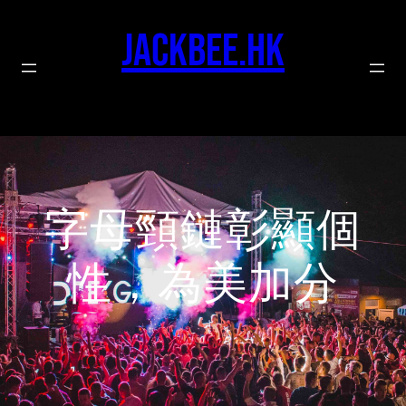
Skip
to
jackbee.hk
content
字母頸鏈彰顯個
性，為美加分