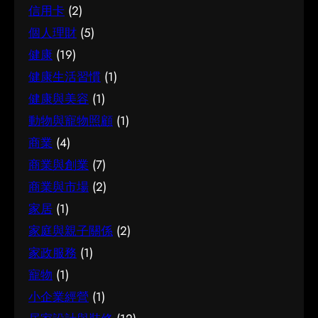
化。把這些習慣養成，做選擇時自然更得心應
需要的建議。 聰明選擇的方法 幾個簡單的方法，
信用卡
(2)
有助找到最切合需要的方案。想進一步了解相關
手。 因應需要選擇 不同的情境，對腳腫 解決的
能幫你少走冤枉路：先設定清晰的目標與預算、
個人理財
(5)
資訊，可以參考簿記服務，當中有更詳細的介
要求也不一樣。先想清楚自己最常遇到的情況與
收集足夠的資料再比較，以及保留彈性以應對變
紹。 簿記服務是甚麼 要真正掌握簿記服務，第一
健康
(19)
優先考量，再作選擇，就能避免買了用不上、或
化。把這些習慣養成，做選擇時自然更得心應
步是建立正確的基礎認知。很多誤解往往源於資
選了不合適的尷尬，讓每一分付出都用得其所。
健康生活習慣
(1)
手。 因應需要選擇 不同的情境，對試管嬰兒的要
訊不足或一知半解，因此花點時間了解它的本質
如何選擇 在考慮腳腫 解決時，建議從自己的實際
求也不一樣。先想清楚自己最常遇到的情況與優
健康與美容
(1)
與背景，是值得的投資。 它的重要性 認真了解簿
需要出發，比較不同選擇的特點與條件，而非單
先考量，再作選擇，就能避免買了用不上、或選
動物與寵物照顧
(1)
記服務的好處顯而易見：當你清楚自己面對的選
看價錢或表面資訊。多參考可靠來源、細閱詳
了不合適的尷尬，讓每一分付出都用得其所。 如
商業
(4)
擇與條件，便更容易避開常見的陷阱，把時間與
情，有助找到最切合需要的方案。想進一步了解
何選擇 在考慮試管嬰兒時，建議從自己的實際需
資源花在真正合適的地方，這也是做足功課的價
商業與創業
(7)
相關資訊，可以參考腳腫 解決，當中有更詳細的
要出發，比較不同選擇的特點與條件，而非單看
值所在。 結語 說到底，面對簿記服務，最重要的
介紹。 腳腫 解決是甚麼 要真正掌握腳腫 解決，
商業與市場
(2)
價錢或表面資訊。多參考可靠來源、細閱詳情，
是保持理性、做足功課，並按自己的實際情況作
第一步是建立正確的基礎認知。很多誤解往往源
有助找到最切合需要的方案。想進一步了解相關
家居
(1)
判斷。願這篇文章能成為你的實用參考，讓你在
於資訊不足或一知半解，因此花點時間了解它的
資訊，可以參考試管嬰兒，當中有更詳細的介
家庭與親子關係
(2)
選擇時更有信心。
本質與背景，是值得的投資。 總結 總括而言，了
紹。 試管嬰兒是甚麼 要真正掌握試管嬰兒，第一
家政服務
(1)
解腳腫 解決的關鍵在於掌握足夠資訊、認清自己
步是建立正確的基礎認知。很多誤解往往源於資
寵物
(1)
的需要，並在有需要時尋求專業意見。希望這篇
訊不足或一知半解，因此花點時間了解它的本質
分享能為你提供有用的參考，助你作出安心又合
小企業經營
(1)
與背景，是值得的投資。 總結 總括而言，了解試
適的決定。