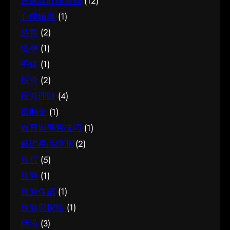
居家設計與裝修
(12)
管嬰兒的關鍵在於掌握足夠資訊、認清自己的需
要，並在有需要時尋求專業意見。希望這篇分享
心理輔導
(1)
能為你提供有用的參考，助你作出安心又合適的
慈善
(2)
決定。
懷孕
(1)
手錶
(1)
投資
(2)
投資理財
(4)
援助金
(1)
教育與學習技巧
(1)
數碼產品評測
(2)
旅行
(5)
旅遊
(1)
旅遊住宿
(1)
旅遊與探險
(1)
時尚
(3)