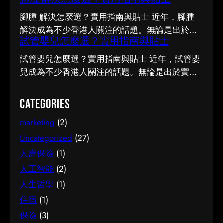
市面上資訊繁多，真假難辨。以下整理了幾個值
得留意的重點，希望能幫助你更清晰地掌握簿記
腳腫 解決怎麼選？實用指南與貼士 近年，腳腫
服務的相關知識。 事前要留意甚麼 在做決定之
解決成為不少香港人關注的話題。無論是出於實
前，有幾點值得特別留意。首先，每個人的情況
試管嬰兒怎麼選？實用指南與貼士
際需要還是興趣，先對它有基本認識，都有助我
不盡相同，適合別人的未必適合自己；其次，資
們作出更明智的決定。這篇文章會從不同角度，
試管嬰兒怎麼選？實用指南與貼士 近年，試管嬰
訊來源是否可靠同樣關鍵。如有任何疑問，諮詢
和大家分享關於腳腫 解決的實用資訊。 它的重要
兒成為不少香港人關注的話題。無論是出於實際
相關範疇的專業人士，往往能得到更貼合個人需
性 認真了解腳腫 解決的好處顯而易見：當你清楚
需要還是興趣，先對它有基本認識，都有助我們
要的建議。 聰明選擇的方法 幾個簡單的方法，能
自己面對的選擇與條件，便更容易避開常見的陷
作出更明智的決定。這篇文章會從不同角度，和
Categories
幫你少走冤枉路：先設定清晰的目標與預算、收
阱，把時間與資源花在真正合適的地方，這也是
大家分享關於試管嬰兒的實用資訊。 它的重要性
集足夠的資料再比較，以及保留彈性以應對變
做足功課的價值所在。 事前要留意甚麼 在做決定
marketing
(2)
認真了解試管嬰兒的好處顯而易見：當你清楚自
化。把這些習慣養成，做選擇時自然更得心應
之前，有幾點值得特別留意。首先，每個人的情
己面對的選擇與條件，便更容易避開常見的陷
Uncategorized
(27)
手。 因應需要選擇 不同的情境，對簿記服務的要
況不盡相同，適合別人的未必適合自己；其次，
阱，把時間與資源花在真正合適的地方，這也是
人壽保險
(1)
求也不一樣。先想清楚自己最常遇到的情況與優
資訊來源是否可靠同樣關鍵。如有任何疑問，諮
做足功課的價值所在。 事前要留意甚麼 在做決定
人工智能
(2)
先考量，再作選擇，就能避免買了用不上、或選
詢相關範疇的專業人士，往往能得到更貼合個人
之前，有幾點值得特別留意。首先，每個人的情
了不合適的尷尬，讓每一分付出都用得其所。 如
人生哲學
(1)
需要的建議。 聰明選擇的方法 幾個簡單的方法，
況不盡相同，適合別人的未必適合自己；其次，
何選擇 在考慮簿記服務時，建議從自己的實際需
能幫你少走冤枉路：先設定清晰的目標與預算、
住宿
(1)
資訊來源是否可靠同樣關鍵。如有任何疑問，諮
要出發，比較不同選擇的特點與條件，而非單看
收集足夠的資料再比較，以及保留彈性以應對變
詢相關範疇的專業人士，往往能得到更貼合個人
保險
(3)
價錢或表面資訊。多參考可靠來源、細閱詳情，