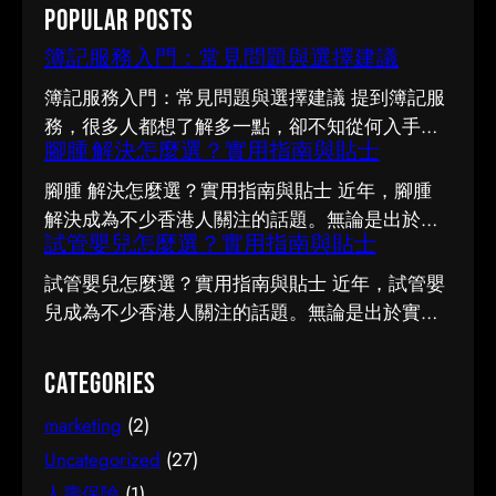
Popular Posts
r
c
簿記服務入門：常見問題與選擇建議
h
簿記服務入門：常見問題與選擇建議 提到簿記服
務，很多人都想了解多一點，卻不知從何入手。
腳腫 解決怎麼選？實用指南與貼士
市面上資訊繁多，真假難辨。以下整理了幾個值
得留意的重點，希望能幫助你更清晰地掌握簿記
腳腫 解決怎麼選？實用指南與貼士 近年，腳腫
服務的相關知識。 事前要留意甚麼 在做決定之
解決成為不少香港人關注的話題。無論是出於實
前，有幾點值得特別留意。首先，每個人的情況
試管嬰兒怎麼選？實用指南與貼士
際需要還是興趣，先對它有基本認識，都有助我
不盡相同，適合別人的未必適合自己；其次，資
們作出更明智的決定。這篇文章會從不同角度，
試管嬰兒怎麼選？實用指南與貼士 近年，試管嬰
訊來源是否可靠同樣關鍵。如有任何疑問，諮詢
和大家分享關於腳腫 解決的實用資訊。 它的重要
兒成為不少香港人關注的話題。無論是出於實際
相關範疇的專業人士，往往能得到更貼合個人需
性 認真了解腳腫 解決的好處顯而易見：當你清楚
需要還是興趣，先對它有基本認識，都有助我們
要的建議。 聰明選擇的方法 幾個簡單的方法，能
自己面對的選擇與條件，便更容易避開常見的陷
作出更明智的決定。這篇文章會從不同角度，和
Categories
幫你少走冤枉路：先設定清晰的目標與預算、收
阱，把時間與資源花在真正合適的地方，這也是
大家分享關於試管嬰兒的實用資訊。 它的重要性
集足夠的資料再比較，以及保留彈性以應對變
做足功課的價值所在。 事前要留意甚麼 在做決定
marketing
(2)
認真了解試管嬰兒的好處顯而易見：當你清楚自
化。把這些習慣養成，做選擇時自然更得心應
之前，有幾點值得特別留意。首先，每個人的情
己面對的選擇與條件，便更容易避開常見的陷
Uncategorized
(27)
手。 因應需要選擇 不同的情境，對簿記服務的要
況不盡相同，適合別人的未必適合自己；其次，
阱，把時間與資源花在真正合適的地方，這也是
人壽保險
(1)