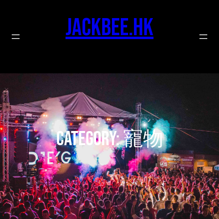
Skip
to
jackbee.hk
content
Category:
寵物