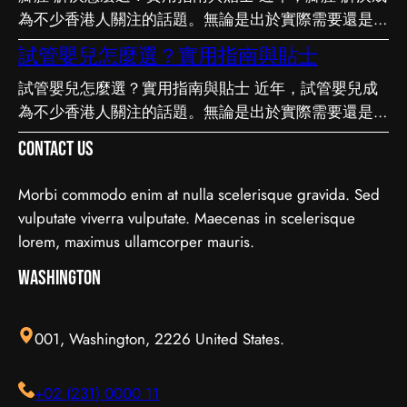
為不少香港人關注的話題。無論是出於實際需要還是興
先，每個人的情況不盡相同，適合別人的未必適合自
趣，先對它有基本認識，都有助我們作出更明智的決
己；其次，資訊來源是否可靠同樣關鍵。如有任何疑
試管嬰兒怎麼選？實用指南與貼士
定。這篇文章會從不同角度，和大家分享關於腳腫 解
問，諮詢相關範疇的專業人士，往往能得到更貼合個人
試管嬰兒怎麼選？實用指南與貼士 近年，試管嬰兒成
決的實用資訊。 它的重要性 認真了解腳腫 解決的好處
需要的建議。 聰明選擇的方法 幾個簡單的方法，能幫
為不少香港人關注的話題。無論是出於實際需要還是興
顯而易見：當你清楚自己面對的選擇與條件，便更容易
你少走冤枉路：先設定清晰的目標與預算、收集足夠的
趣，先對它有基本認識，都有助我們作出更明智的決
避開常見的陷阱，把時間與資源花在真正合適的地方，
資料再比較，以及保留彈性以應對變化。把這些習慣養
Contact Us
定。這篇文章會從不同角度，和大家分享關於試管嬰兒
這也是做足功課的價值所在。 事前要留意甚麼 在做決
成，做選擇時自然更得心應手。 因應需要選擇 不同的
的實用資訊。 它的重要性 認真了解試管嬰兒的好處顯
定之前，有幾點值得特別留意。首先，每個人的情況不
情境，對簿記服務的要求也不一樣。先想清楚自己最常
Morbi commodo enim at nulla scelerisque gravida. Sed
而易見：當你清楚自己面對的選擇與條件，便更容易避
盡相同，適合別人的未必適合自己；其次，資訊來源是
遇到的情況與優先考量，再作選擇，就能避免買了用不
vulputate viverra vulputate. Maecenas in scelerisque
開常見的陷阱，把時間與資源花在真正合適的地方，這
否可靠同樣關鍵。如有任何疑問，諮詢相關範疇的專業
上、或選了不合適的尷尬，讓每一分付出都用得其所。
lorem, maximus ullamcorper mauris.
也是做足功課的價值所在。 事前要留意甚麼 在做決定
人士，往往能得到更貼合個人需要的建議。 聰明選擇
如何選擇 在考慮簿記服務時，建議從自己的實際需要
之前，有幾點值得特別留意。首先，每個人的情況不盡
Washington
的方法 幾個簡單的方法，能幫你少走冤枉路：先設定
出發，比較不同選擇的特點與條件，而非單看價錢或表
相同，適合別人的未必適合自己；其次，資訊來源是否
清晰的目標與預算、收集足夠的資料再比較，以及保留
面資訊。多參考可靠來源、細閱詳情，有助找到最切合
可靠同樣關鍵。如有任何疑問，諮詢相關範疇的專業人
彈性以應對變化。把這些習慣養成，做選擇時自然更得
需要的方案。想進一步了解相關資訊，可以參考簿記服
001, Washington, 2226 United States.
士，往往能得到更貼合個人需要的建議。 聰明選擇的
心應手。 因應需要選擇 不同的情境，對腳腫 解決的要
務，當中有更詳細的介紹。 簿記服務是甚麼 要真正掌
方法 幾個簡單的方法，能幫你少走冤枉路：先設定清
求也不一樣。先想清楚自己最常遇到的情況與優先考
握簿記服務，第一步是建立正確的基礎認知。很多誤解
+02 (231) 0000 11
晰的目標與預算、收集足夠的資料再比較，以及保留彈
量，再作選擇，就能避免買了用不上、或選了不合適的
往往源於資訊不足或一知半解，因此花點時間了解它的