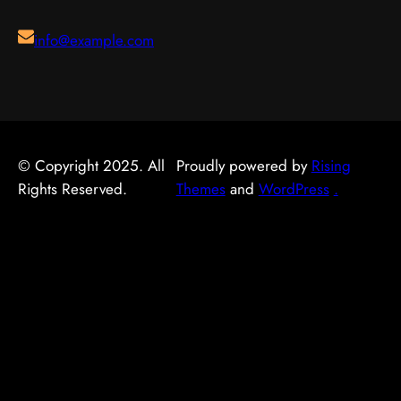
性以應對變化。把這些習慣養成，做選擇時自然更得心
尷尬，讓每一分付出都用得其所。 如何選擇 在考慮腳
本質與背景，是值得的投資。 它的重要性 認真了解簿
應手。 因應需要選擇 不同的情境，對試管嬰兒的要求
腫 解決時，建議從自己的實際需要出發，比較不同選
記服務的好處顯而易見：當你清楚自己面對的選擇與條
info@example.com
也不一樣。先想清楚自己最常遇到的情況與優先考量，
擇的特點與條件，而非單看價錢或表面資訊。多參考可
件，便更容易避開常見的陷阱，把時間與資源花在真正
再作選擇，就能避免買了用不上、或選了不合適的尷
靠來源、細閱詳情，有助找到最切合需要的方案。想進
合適的地方，這也是做足功課的價值所在。 結語 說到
尬，讓每一分付出都用得其所。 如何選擇 在考慮試管
一步了解相關資訊，可以參考腳腫 解決，當中有更詳
底，面對簿記服務，最重要的是保持理性、做足功課，
嬰兒時，建議從自己的實際需要出發，比較不同選擇的
細的介紹。 腳腫 解決是甚麼 要真正掌握腳腫 解決，
並按自己的實際情況作判斷。願這篇文章能成為你的實
特點與條件，而非單看價錢或表面資訊。多參考可靠來
第一步是建立正確的基礎認知。很多誤解往往源於資訊
用參考，讓你在選擇時更有信心。
© Copyright 2025. All
Proudly powered by
Rising
源、細閱詳情，有助找到最切合需要的方案。想進一步
不足或一知半解，因此花點時間了解它的本質與背景，
Rights Reserved.
Themes
and
WordPress
.
了解相關資訊，可以參考試管嬰兒，當中有更詳細的介
是值得的投資。 總結 總括而言，了解腳腫 解決的關鍵
紹。 試管嬰兒是甚麼 要真正掌握試管嬰兒，第一步是
在於掌握足夠資訊、認清自己的需要，並在有需要時尋
建立正確的基礎認知。很多誤解往往源於資訊不足或一
求專業意見。希望這篇分享能為你提供有用的參考，助
知半解，因此花點時間了解它的本質與背景，是值得的
你作出安心又合適的決定。
投資。 總結 總括而言，了解試管嬰兒的關鍵在於掌握
足夠資訊、認清自己的需要，並在有需要時尋求專業意
見。希望這篇分享能為你提供有用的參考，助你作出安
心又合適的決定。