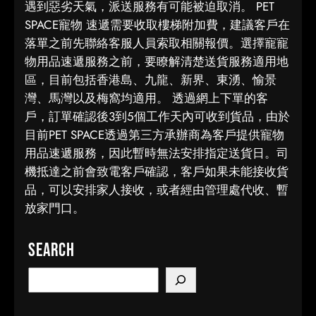
遇到惡劣天氣，派送服務有可能被迫取消。 PET
SPACE寵物 速遞需要收取樓梯附加費，建議客戶在
落單之前先聯絡客服人員索取相關報價。選擇寵寵
物用品速遞服務之前，要瞭解清楚送貨服務適用地
區，目前包括香港島、九龍、新界、東湧、愉景
灣、馬灣以及梅窩均適用。 透過網上下單的客
戶，訂單確認後3到5個工作天內可收到貨品，由於
目前PET SPACE透過第三方承辦商為客戶提供寵物
用品速遞服務，因此暫時無法安排指定送貨日。司
機抵達之前會致電客戶確認，客戶如果未能接收貨
品，可以安排家人接收，或者經由管理處代收、暫
放家門口。
Search
S
e
a