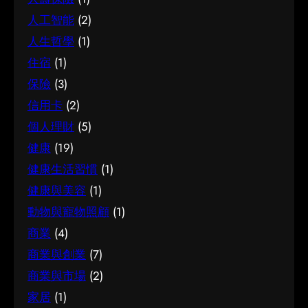
求也不一樣。先想清楚自己最常遇到的情況與優
資訊來源是否可靠同樣關鍵。如有任何疑問，諮
做足功課的價值所在。 事前要留意甚麼 在做決定
人工智能
(2)
先考量，再作選擇，就能避免買了用不上、或選
詢相關範疇的專業人士，往往能得到更貼合個人
之前，有幾點值得特別留意。首先，每個人的情
了不合適的尷尬，讓每一分付出都用得其所。 如
人生哲學
(1)
需要的建議。 聰明選擇的方法 幾個簡單的方法，
況不盡相同，適合別人的未必適合自己；其次，
何選擇 在考慮簿記服務時，建議從自己的實際需
能幫你少走冤枉路：先設定清晰的目標與預算、
住宿
(1)
資訊來源是否可靠同樣關鍵。如有任何疑問，諮
要出發，比較不同選擇的特點與條件，而非單看
收集足夠的資料再比較，以及保留彈性以應對變
詢相關範疇的專業人士，往往能得到更貼合個人
保險
(3)
價錢或表面資訊。多參考可靠來源、細閱詳情，
化。把這些習慣養成，做選擇時自然更得心應
需要的建議。 聰明選擇的方法 幾個簡單的方法，
信用卡
(2)
有助找到最切合需要的方案。想進一步了解相關
手。 因應需要選擇 不同的情境，對腳腫 解決的
能幫你少走冤枉路：先設定清晰的目標與預算、
個人理財
(5)
資訊，可以參考簿記服務，當中有更詳細的介
要求也不一樣。先想清楚自己最常遇到的情況與
收集足夠的資料再比較，以及保留彈性以應對變
紹。 簿記服務是甚麼 要真正掌握簿記服務，第一
健康
(19)
優先考量，再作選擇，就能避免買了用不上、或
化。把這些習慣養成，做選擇時自然更得心應
步是建立正確的基礎認知。很多誤解往往源於資
選了不合適的尷尬，讓每一分付出都用得其所。
健康生活習慣
(1)
手。 因應需要選擇 不同的情境，對試管嬰兒的要
訊不足或一知半解，因此花點時間了解它的本質
如何選擇 在考慮腳腫 解決時，建議從自己的實際
求也不一樣。先想清楚自己最常遇到的情況與優
健康與美容
(1)
與背景，是值得的投資。 它的重要性 認真了解簿
需要出發，比較不同選擇的特點與條件，而非單
先考量，再作選擇，就能避免買了用不上、或選
動物與寵物照顧
(1)
記服務的好處顯而易見：當你清楚自己面對的選
看價錢或表面資訊。多參考可靠來源、細閱詳
了不合適的尷尬，讓每一分付出都用得其所。 如
商業
(4)
擇與條件，便更容易避開常見的陷阱，把時間與
情，有助找到最切合需要的方案。想進一步了解
何選擇 在考慮試管嬰兒時，建議從自己的實際需
資源花在真正合適的地方，這也是做足功課的價
商業與創業
(7)
相關資訊，可以參考腳腫 解決，當中有更詳細的
要出發，比較不同選擇的特點與條件，而非單看
值所在。 結語 說到底，面對簿記服務，最重要的
介紹。 腳腫 解決是甚麼 要真正掌握腳腫 解決，
商業與市場
(2)
價錢或表面資訊。多參考可靠來源、細閱詳情，
是保持理性、做足功課，並按自己的實際情況作
第一步是建立正確的基礎認知。很多誤解往往源
有助找到最切合需要的方案。想進一步了解相關
家居
(1)
判斷。願這篇文章能成為你的實用參考，讓你在