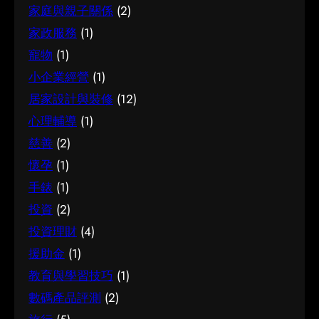
於資訊不足或一知半解，因此花點時間了解它的
資訊，可以參考試管嬰兒，當中有更詳細的介
家庭與親子關係
(2)
選擇時更有信心。
本質與背景，是值得的投資。 總結 總括而言，了
紹。 試管嬰兒是甚麼 要真正掌握試管嬰兒，第一
家政服務
(1)
解腳腫 解決的關鍵在於掌握足夠資訊、認清自己
步是建立正確的基礎認知。很多誤解往往源於資
寵物
(1)
的需要，並在有需要時尋求專業意見。希望這篇
訊不足或一知半解，因此花點時間了解它的本質
分享能為你提供有用的參考，助你作出安心又合
小企業經營
(1)
與背景，是值得的投資。 總結 總括而言，了解試
適的決定。
居家設計與裝修
(12)
管嬰兒的關鍵在於掌握足夠資訊、認清自己的需
要，並在有需要時尋求專業意見。希望這篇分享
心理輔導
(1)
能為你提供有用的參考，助你作出安心又合適的
慈善
(2)
決定。
懷孕
(1)
手錶
(1)
投資
(2)
投資理財
(4)
援助金
(1)
教育與學習技巧
(1)
數碼產品評測
(2)